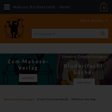
Mabuse-Buchversand - Home
0
Mein Konto
Unsere Empfehlungen
Zum Mabuse-
Kinder(fach)­
Verlag
bücher
wechseln
mehr lesen!
Neuerscheinungen
Expertenstandards
Mabuse-Verlag