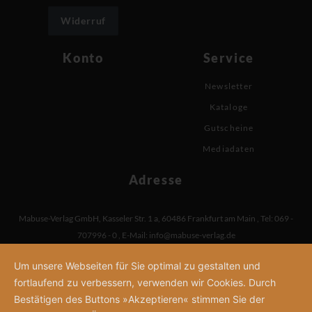
Widerruf
Konto
Service
Newsletter
Kataloge
Gutscheine
Mediadaten
Adresse
Mabuse-Verlag GmbH
,
Kasseler Str. 1 a
,
60486 Frankfurt am Main
,
Tel: 069 -
707996 - 0
,
E-Mail:
info@mabuse-verlag.de
Um unsere Webseiten für Sie optimal zu gestalten und
fortlaufend zu verbessern, verwenden wir Cookies. Durch
Bestätigen des Buttons »Akzeptieren« stimmen Sie der