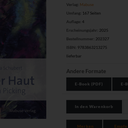
Verlag:
Mabuse
Umfang:
167 Seiten
Auflage:
4
Erscheinungsjahr:
2025
Bestellnummer:
202327
ISBN:
9783863213275
lieferbar
Andere Formate
E-Book (PDF)
E-B
In den Warenkorb
Merken
Empfe