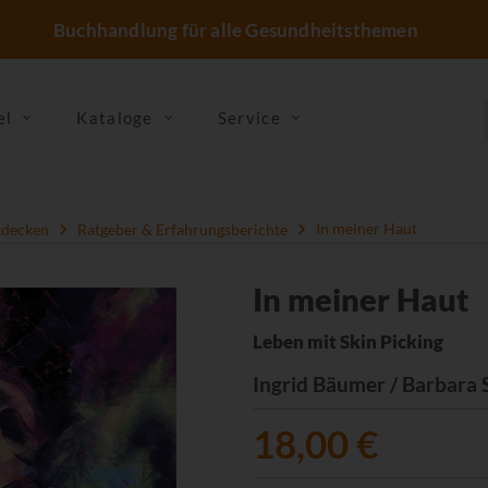
Buchhandlung für alle Gesundheitsthemen
el
Kataloge
Service
tdecken
Ratgeber & Erfahrungsberichte
In meiner Haut
In meiner Haut
Leben mit Skin Picking
Ingrid Bäumer / Barbara 
18,00 €