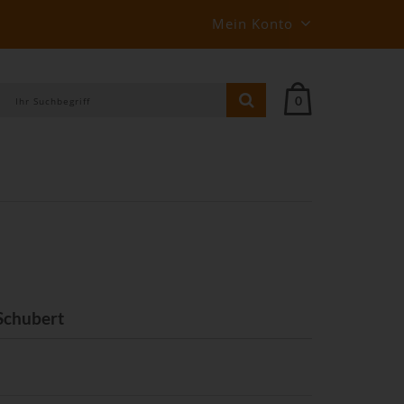
Mein Konto
0
Schubert