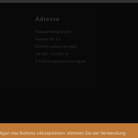
Adresse
Mabuse-Verlag GmbH
Kasseler Str. 1 a
60486 Frankfurt am Main
Tel: 069 - 707996 - 0
E-Mail:
info@mabuse-verlag.de
tätigen des Buttons »Akzeptieren« stimmen Sie der Verwendung