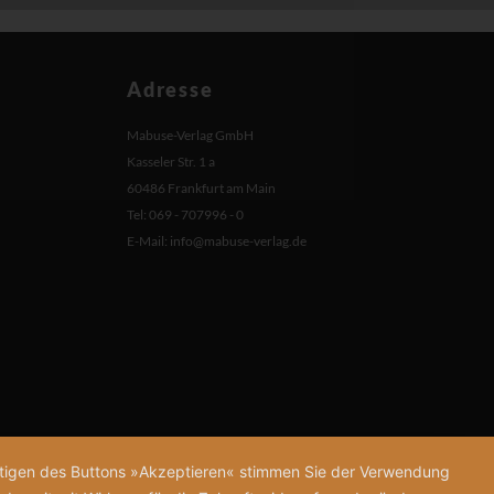
Adresse
Mabuse-Verlag GmbH
Kasseler Str. 1 a
60486 Frankfurt am Main
Tel: 069 - 707996 - 0
E-Mail:
info@mabuse-verlag.de
tätigen des Buttons »Akzeptieren« stimmen Sie der Verwendung