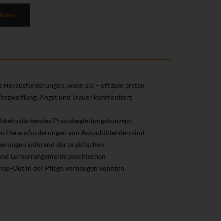
hlen
e Herausforderungen, wenn sie – oft zum ersten
Verzweiflung, Angst und Trauer konfrontiert
ichkeitsstärkendes Praxisbegleitungskonzept,
en Herausforderungen von Auszubildenden sind.
derungen während der praktischen
- und Lernarrangements psychischen
op-Out in der Pflege vorbeugen könnten.