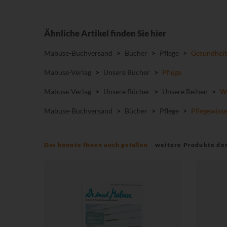
Ähnliche Artikel finden Sie hier
Mabuse-Buchversand
>
Bücher
>
Pflege
>
Gesundheit
Mabuse-Verlag
>
Unsere Bücher
>
Pflege
Mabuse-Verlag
>
Unsere Bücher
>
Unsere Reihen
>
Wi
Mabuse-Buchversand
>
Bücher
>
Pflege
>
Pflegewiss
Das könnte Ihnen auch gefallen
weitere Produkte de