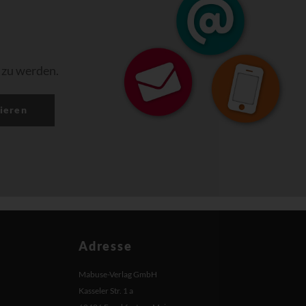
 zu werden.
ieren
Adresse
Mabuse-Verlag GmbH
Kasseler Str. 1 a