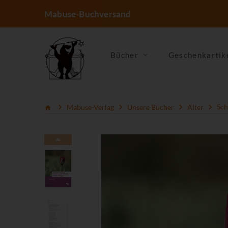
Mabuse-Buchversand
Bücher
Geschenkartik
Mabuse-Verlag
Unsere Bücher
Alter
Sch