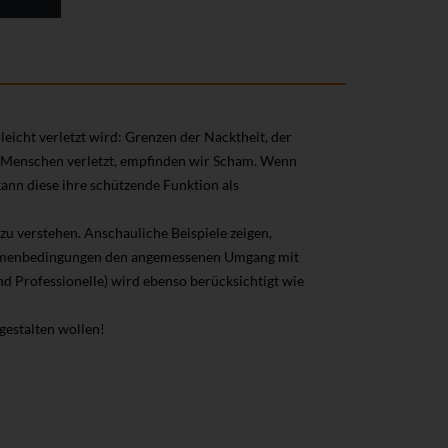
eicht verletzt wird: Grenzen der Nacktheit, der
en Menschen verletzt, empfinden wir Scham. Wenn
n diese ihre schützende Funktion als
zu verstehen. Anschauliche Beispiele zeigen,
ahmenbedingungen den angemessenen Umgang mit
d Professionelle) wird ebenso berücksichtigt wie
gestalten wollen!