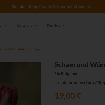
Buchhandlung für alle Gesundheitsthemen
el
Kataloge
Service
am und Würde in der Pflege
Scham und Würde
Ein Ratgeber
Ursula Immenschuh / St
19,00 €