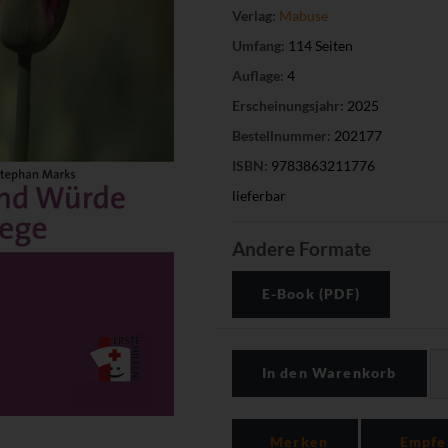
Verlag:
Mabuse
Umfang:
114 Seiten
Auflage:
4
Erscheinungsjahr:
2025
Bestellnummer:
202177
ISBN:
9783863211776
lieferbar
Andere Formate
E-Book (PDF)
In den Warenkorb
Merken
Empfe