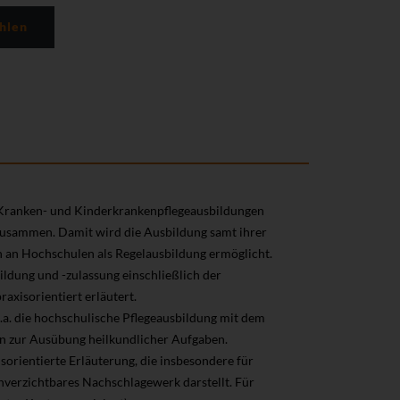
hlen
-, Kranken- und Kinderkrankenpflegeausbildungen
 zusammen. Damit wird die Ausbildung samt ihrer
ch an Hochschulen als Regelausbildung ermöglicht.
dung und -zulassung einschließlich der
axisorientiert erläutert.
u.a. die hochschulische Pflegeausbildung mit dem
n zur Ausübung heilkundlicher Aufgaben.
isorientierte Erläuterung, die insbesondere für
nverzichtbares Nachschlagewerk darstellt. Für