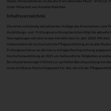
diesen Adressatenkreis ist das Buch ein absolutes Muss!“ (Prof. Dr. P
Unter Mitarbeit von Annette Malottke.
Inhaltsverzeichnis
Die dritte vollständig aktualisierten Auflage des Kommentars zum P
Ausbildungs- und -Prüfungsverordnung berücksichtigt die aktuelle 
Neuregelungen seit dem ersten Inkrafttreten im Jahr 2020. Mit dem
insbesondere die hochschulische Pflegeausbildung als duales Studium
Prüfungsverfahren an die hierzu erfolgte Rechtsprechung angepasst.
Hochschulausbildung ab 2025 um heilkundliche Tätigkeiten erweite
Berufsanerkennungsrichtlinie zur partiellen Berufsausübung wurden
unverzichtbares Nachschlagewerk für alle, die mit der Pflegeausbild