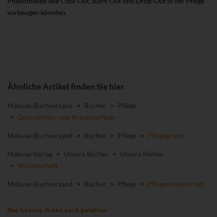
Phänomenen wie Cool-Out, Burn-Out und Drop-Out in der Pflege
vorbeugen könnten.
Ähnliche Artikel finden Sie hier
Mabuse-Buchversand
>
Bücher
>
Pflege
>
Gesundheits- und Krankenpflege
Mabuse-Buchversand
>
Bücher
>
Pflege
>
Pflegepraxis
Mabuse-Verlag
>
Unsere Bücher
>
Unsere Reihen
>
Wissenschaft
Mabuse-Buchversand
>
Bücher
>
Pflege
>
Pflegewissenschaft
Das könnte Ihnen auch gefallen