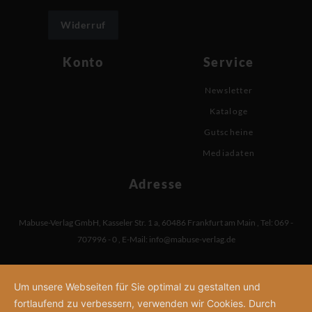
Widerruf
Konto
Service
Newsletter
Kataloge
Gutscheine
Mediadaten
Adresse
Mabuse-Verlag GmbH
,
Kasseler Str. 1 a
,
60486 Frankfurt am Main
,
Tel: 069 -
707996 - 0
,
E-Mail:
info@mabuse-verlag.de
Um unsere Webseiten für Sie optimal zu gestalten und
fortlaufend zu verbessern, verwenden wir Cookies. Durch