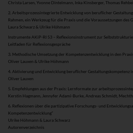
Christa Larsen, Yvonne Dintelmann, Inka Kinsberger, Thomas Rehb
2. Arbeitsprozessintegrierte Entwicklung von beruflicher Gestaltun
Rahmen, ein Werkzeug für die Praxis und die Voraussetzungen des G
Laura Schwarz & Ulrike Höhmann
Instrumente AKiP-RI 53 – Reflexionsinstrument zur Selbststrukturi
Leitfaden für Reflexionsgespräche
3. Methodische Umsetzung der Kompetenzentwicklung in den Praxi
Oliver Lauxen & Ulrike Höhmann
4. Aktivierung und Entwicklung beruflicher Gestaltungskompetenz i
Oliver Lauxen
5. Empfehlungen aus der Praxis: Lernformate zur arbeitsprozessinteg
Kerstin Hagmann, Jennyfer Adami-Burke, Andreas Schmidt, Mechth
6. Reflexionen über die partizipative Forschungs- und Entwicklungsa
Kompetenzentwicklung“
Ulrike Höhmann & Laura Schwarz
Autorenverzeichnis