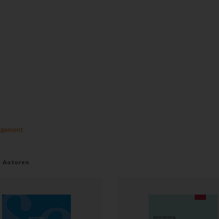
agement
r Autoren