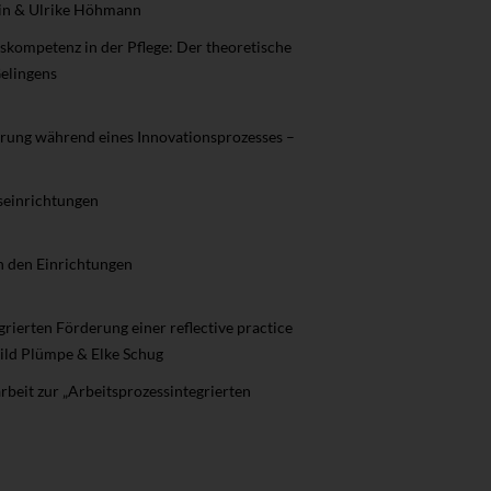
ein & Ulrike Höhmann
gskompetenz in der Pflege: Der theoretische
elingens
erung während eines Innovationsprozesses –
seinrichtungen
n den Einrichtungen
rierten Förderung einer reflective practice
ild Plümpe & Elke Schug
rbeit zur „Arbeitsprozessintegrierten