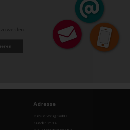
 zu werden.
ieren
Adresse
Mabuse-Verlag GmbH
Kasseler Str. 1 a
60486 Frankfurt am Main