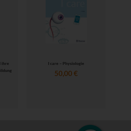
 ihre
I care – Physiologie
ildung
50,00 €