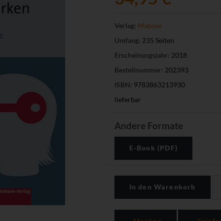
Verlag:
Mabuse
Umfang:
235 Seiten
Erscheinungsjahr:
2018
Bestellnummer:
202393
ISBN:
9783863213930
lieferbar
Andere Formate
E-Book (PDF)
In den Warenkorb
Merken
Empfe