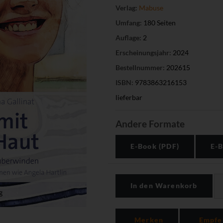
Verlag:
Mabuse
Umfang:
180 Seiten
Auflage:
2
Erscheinungsjahr:
2024
Bestellnummer:
202615
ISBN:
9783863216153
lieferbar
Andere Formate
E-Book (PDF)
E-B
In den Warenkorb
Merken
Empfe