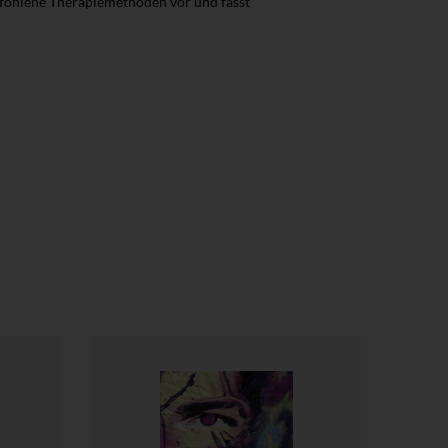
mpfohlene Therapiemethoden vor und fasst