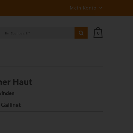
Mein Konto
0
ner Haut
winden
 Gallinat