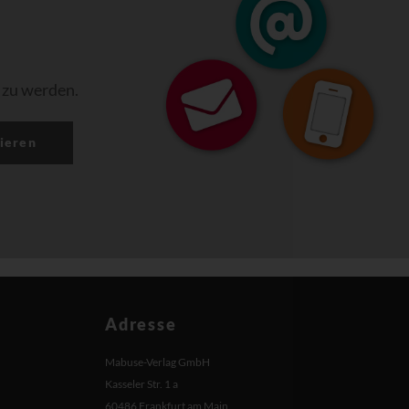
 zu werden.
ieren
Adresse
Mabuse-Verlag GmbH
Kasseler Str. 1 a
60486 Frankfurt am Main