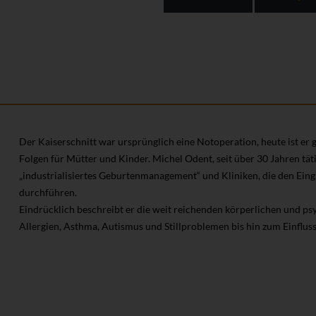
Der Kaiserschnitt war ursprünglich eine Notoperation, heute ist er 
Folgen für Mütter und Kinder. Michel Odent, seit über 30 Jahren täti
„industrialisiertes Geburtenmanagement“ und Kliniken, die den Ein
durchführen.
Eindrücklich beschreibt er die weit reichenden körperlichen und p
Allergien, Asthma, Autismus und Stillproblemen bis hin zum Einflus