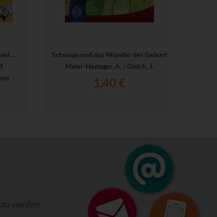
piel …
Schwups und das Wunder der Geburt
f
Meier-Hezinger, A. / Gleich, J.
gner
1,40 €
 zu werden.