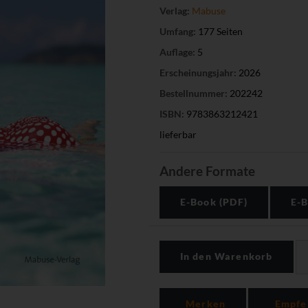
Verlag:
Mabuse
Umfang:
177 Seiten
Auflage:
5
Erscheinungsjahr:
2026
Bestellnummer:
202242
ISBN:
9783863212421
lieferbar
Andere Formate
E-Book (PDF)
E-B
In den Warenkorb
Merken
Empfe