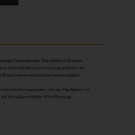
gängige Geburtspraxis. Das bleibt nicht ohne
g in Geburtshilfe und Forschung, kritisiert ein
griff auch ohne medizinische Notwendigkeit
sychischen Konsequenzen: von der Häufigkeit von
s auf die spätere Mutter-Kind-Bindung.