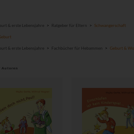
urt & erste Lebensjahre
>
Ratgeber für Eltern
>
Schwangerschaft
Geburt
urt & erste Lebensjahre
>
Fachbücher für Hebammen
>
Geburt & Wo
r Autoren