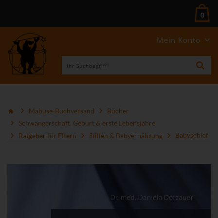
0
Mein Konto
Mabuse-Buchversand
Bücher
Schwangerschaft, Geburt & erste Lebensjahre
Ratgeber für Eltern
Stillen & Babyernährung
Babyschlaf