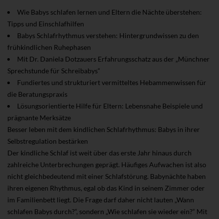
Wie Babys schlafen lernen und Eltern die Nächte überstehen:
Tipps und Einschlafhilfen
Babys Schlafrhythmus verstehen: Hintergrundwissen zu den
frühkindlichen Ruhephasen
Mit Dr. Daniela Dotzauers Erfahrungsschatz aus der „Münchner
Sprechstunde für Schreibabys“
Fundiertes und strukturiert vermitteltes Hebammenwissen für
die Beratungspraxis
Lösungsorientierte Hilfe für Eltern: Lebensnahe Beispiele und
prägnante Merksätze
Besser leben mit dem kindlichen Schlafrhythmus: Babys in ihrer
Selbstregulation bestärken
Der kindliche Schlaf ist weit über das erste Jahr hinaus durch
zahlreiche Unterbrechungen geprägt. Häufiges Aufwachen ist also
nicht gleichbedeutend mit einer Schlafstörung. Babynächte haben
ihren eigenen Rhythmus, egal ob das Kind in seinem Zimmer oder
im Familienbett liegt. Die Frage darf daher nicht lauten „Wann
schlafen Babys durch?“, sondern „Wie schlafen sie wieder ein?“ Mit