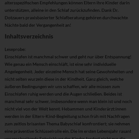
altersspezifischen Empfehlungen können Eltern ihre Kinder darin
unterstützen, alleine in den Schlaf zurückzufinden. Dank Dr.
Dotzauers praxisbasierter Schlafberatung gehören durchwachte
Nächte bald der Vergangenheit an!
Inhaltsverzeichnis
Leseprobe:
Einschlafen ist manchmal schwer und geht nur über Entspannung!
Wie genau ein Mensch einschläft, ist eine sehr individuelle
Angelegenheit. Jeder einzelne Mensch hat seine Gewohnheiten und
nicht selten wurzeln diese in der Kindheit. Ganz gleich, welche
äußeren Bedingungen wir uns schaffen, wir alle müssen zum
Einschlafen ruhig werden und die Augen schließen. Beides ist
manchmal sehr schwer, insbesondere wenn man klein ist und noch
nicht viel von der Welt kennt. Hebammen und Kinderärzt:innen
werden in der Eltern-Kind-Begleitung schon früh mit Nachfragen
zum zeitlos brisanten Thema Babyschlaf konfrontiert; sie nehmen
eine präventive Schlüsselrolle ein. Die im ersten Lebensjahr rasant
voranschreitende Entwicklung des Kindes fordert nicht nur die