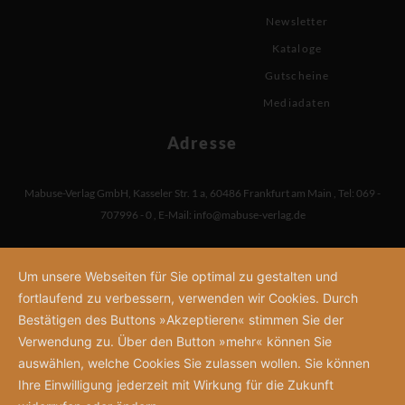
Newsletter
Kataloge
Gutscheine
Mediadaten
Adresse
Mabuse-Verlag GmbH
,
Kasseler Str. 1 a
,
60486 Frankfurt am Main
,
Tel: 069 -
707996 - 0
,
E-Mail:
info@mabuse-verlag.de
Um unsere Webseiten für Sie optimal zu gestalten und
fortlaufend zu verbessern, verwenden wir Cookies. Durch
Bestätigen des Buttons »Akzeptieren« stimmen Sie der
Verwendung zu. Über den Button »mehr« können Sie
auswählen, welche Cookies Sie zulassen wollen. Sie können
Ihre Einwilligung jederzeit mit Wirkung für die Zukunft