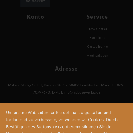
Widerruf
Konto
Service
Newsletter
Kataloge
Gutscheine
Mediadaten
Adresse
Mabuse-Verlag GmbH
,
Kasseler Str. 1 a
,
60486 Frankfurt am Main
,
Tel: 069 -
707996 - 0
,
E-Mail:
info@mabuse-verlag.de
Um unsere Webseiten für Sie optimal zu gestalten und
fortlaufend zu verbessern, verwenden wir Cookies. Durch
Bestätigen des Buttons »Akzeptieren« stimmen Sie der