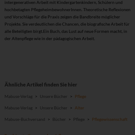
intergenerativen Arbeit mit Kindergartenkindern, Schülern und
hochbetagten PflegeheimbewohnerInnen. Theoretische Reflexionen
und Vorschläge für die Praxis zeigen die Bandbreite möglicher
Projekte. Sie verdeutlichen die Chancen, die biografische Arbeit für
alle Beteiligten birgt.Ein Buch, das Lust auf neue Formen macht, in
der Altenpflege wie in der pädagogischen Arbeit.
Ähnliche Artikel finden Sie hier
Mabuse-Verlag
>
Unsere Bücher
>
Pflege
Mabuse-Verlag
>
Unsere Bücher
>
Alter
Mabuse-Buchversand
>
Bücher
>
Pflege
>
Pflegewissenschaft