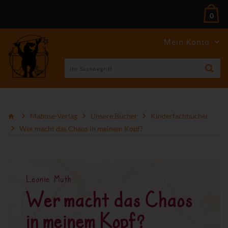
0
Mein Konto
Mabuse-Verlag
Unsere Bücher
Kinderfachbücher
Wer macht das Chaos in meinem Kopf?