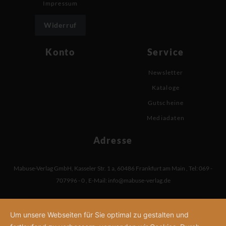
Impressum
Widerruf
Konto
Service
Newsletter
Kataloge
Gutscheine
Mediadaten
Adresse
Mabuse-Verlag GmbH
,
Kasseler Str. 1 a
,
60486 Frankfurt am Main
,
Tel: 069 -
707996 - 0
,
E-Mail:
info@mabuse-verlag.de
Um unsere Webseiten für Sie optimal zu gestalten und