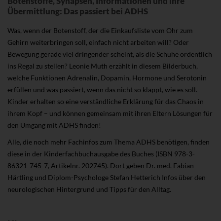
Botenstoffe, Synapsen, Informationen und ihre
Übermittlung: Das passiert bei ADHS
Was, wenn der Botenstoff, der die Einkaufsliste vom Ohr zum
Gehirn weiterbringen soll, einfach nicht arbeiten will? Oder
Bewegung gerade viel dringender scheint, als die Schuhe ordentlich
ins Regal zu stellen? Leonie Muth erzählt in diesem Bilderbuch,
welche Funktionen Adrenalin, Dopamin, Hormone und Serotonin
erfüllen und was passiert, wenn das nicht so klappt, wie es soll.
Kinder erhalten so eine verständliche Erklärung für das Chaos in
ihrem Kopf – und können gemeinsam mit ihren Eltern Lösungen für
den Umgang mit ADHS finden!
Alle, die noch mehr Fachinfos zum Thema ADHS benötigen, finden
diese in der Kinderfachbuchausgabe des Buches (ISBN 978-3-
86321-745-7, Artikelnr. 202745). Dort geben Dr. med. Fabian
Härtling und Diplom-Psychologe Stefan Hetterich Infos über den
neurologischen Hintergrund und Tipps für den Alltag.