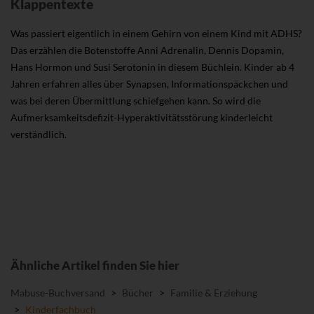
Klappentexte
Was passiert eigentlich in einem Gehirn von einem Kind mit ADHS?
Das erzählen die Botenstoffe Anni Adrenalin, Dennis Dopamin,
Hans Hormon und Susi Serotonin in diesem Büchlein. Kinder ab 4
Jahren erfahren alles über Synapsen, Informationspäckchen und
was bei deren Übermittlung schiefgehen kann. So wird die
Aufmerksamkeitsdefizit-Hyperaktivitätsstörung kinderleicht
verständlich.
Ähnliche Artikel finden Sie hier
Mabuse-Buchversand
>
Bücher
>
Familie & Erziehung
>
Kinderfachbuch