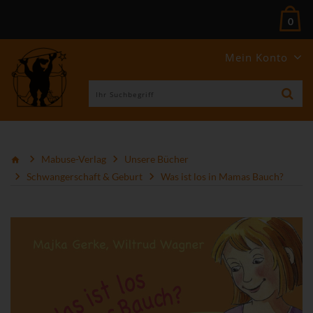
0
Mein Konto
Mabuse-Verlag
Unsere Bücher
Schwangerschaft & Geburt
Was ist los in Mamas Bauch?