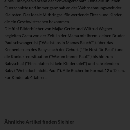
eines Embryos während der Schwangerschaft. Ohne die üblichen
Querschnitte und immer ganz nah an der Wahrnehmungswelt der
Kleinsten. Das ideale Mitbringsel für werdende Eltern und Kinder,
die ein Geschwisterchen bekommen.
Die fünf Bilderbücher von Majka Gerke und Wiltrud Wagner
begleiten Greta von der Zeit, in der Mama mit ihrem kleinen Bruder
Paul schwanger ist ("Was ist los in Mamas Bauch?"), über das
Kennenlernen des Babys nach der Geburt ("Ein Nest für Paul") und
die Konkurrenzsituation ("Warum immer Paul?") bis hin zum
Babyschlaf ("Einschlafen ist kein Kinderspiel") und schreiendem
Baby ("Wein doch nicht, Paul!"). Alle Bücher im Format 12 x 12 cm.
Für Kinder ab 4 Jahren.
Ähnliche Artikel finden Sie hier