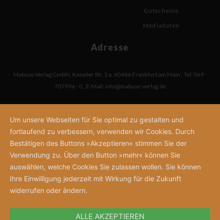
Gutscheine
Mediadaten
Adresse
Mabuse-Verlag GmbH
,
Kasseler Str. 1 a
,
60486 Frankfurt am Main
,
Tel: 069 -
707996 - 0
,
E-Mail:
info@mabuse-verlag.de
Um unsere Webseiten für Sie optimal zu gestalten und
fortlaufend zu verbessern, verwenden wir Cookies. Durch
Bestätigen des Buttons »Akzeptieren« stimmen Sie der
Verwendung zu. Über den Button »mehr« können Sie
auswählen, welche Cookies Sie zulassen wollen. Sie können
Ihre Einwilligung jederzeit mit Wirkung für die Zukunft
widerrufen oder ändern.
ALLE AKZEPTIEREN