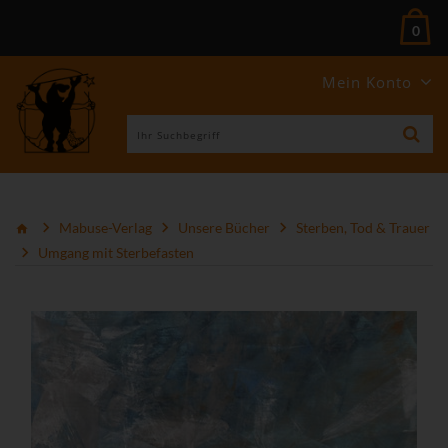
0
Mein Konto
Mabuse-Verlag
Unsere Bücher
Sterben, Tod & Trauer
Umgang mit Sterbefasten