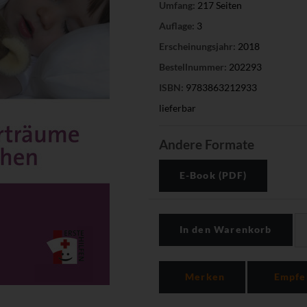
Umfang:
217 Seiten
Auflage:
3
Erscheinungsjahr:
2018
Bestellnummer:
202293
ISBN:
9783863212933
lieferbar
Andere Formate
E-Book (PDF)
In den Warenkorb
Merken
Empfe