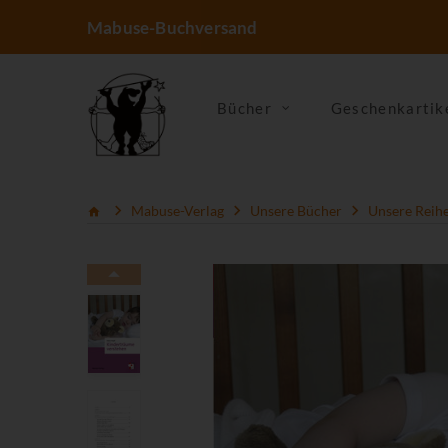
Mabuse-Buchversand
Bücher
Geschenkartik
Mabuse-Verlag
Unsere Bücher
Unsere Reih