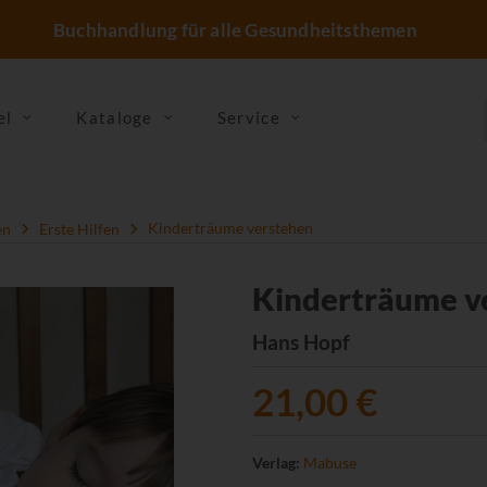
Buchhandlung für alle Gesundheitsthemen
el
Kataloge
Service
en
Erste Hilfen
Kinderträume verstehen
Kinderträume v
Hans Hopf
21,00 €
Verlag:
Mabuse