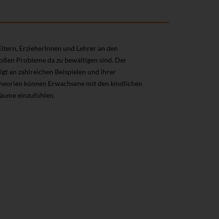
ltern, ErzieherInnen und Lehrer an den
ßen Probleme da zu bewältigen sind. Der
t an zahlreichen Beispielen und ihrer
Theorien können Erwachsene mit den kindlichen
räume einzufühlen.