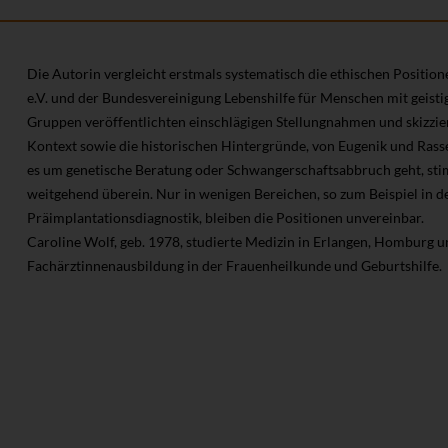
Die Autorin vergleicht erstmals systematisch die ethischen Positi
e.V. und der Bundesvereinigung Lebenshilfe für Menschen mit geisti
Gruppen veröffentlichten einschlägigen Stellungnahmen und skizziert
Kontext sowie die historischen Hintergründe, von Eugenik und Rasse
es um genetische Beratung oder Schwangerschaftsabbruch geht, st
weitgehend überein. Nur in wenigen Bereichen, so zum Beispiel in de
Präimplantationsdiagnostik, bleiben die Positionen unvereinbar.
Caroline Wolf, geb. 1978, studierte Medizin in Erlangen, Homburg u
Fachärztinnenausbildung in der Frauenheilkunde und Geburtshilfe.