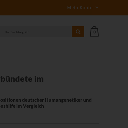
Mein Konto
0
rbündete im
Positionen deutscher Humangenetiker und
nshilfe im Vergleich