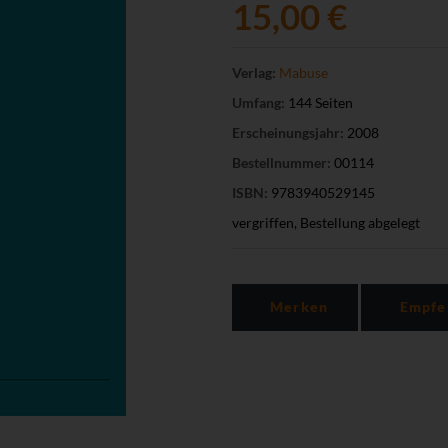
15,00 €
Verlag:
Mabuse
Umfang:
144 Seiten
Erscheinungsjahr:
2008
Bestellnummer:
00114
ISBN:
9783940529145
vergriffen, Bestellung abgelegt
Merken
Empfe