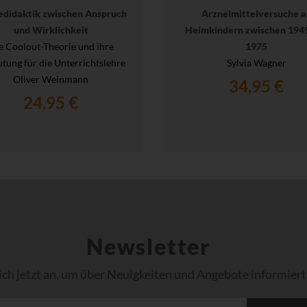
edidaktik zwischen Anspruch
Arzneimittelversuche a
und Wirklichkeit
Heimkindern zwischen 194
e Coolout-Theorie und ihre
1975
tung für die Unterrichtslehre
Sylvia Wagner
Oliver Weinmann
34,95 €
24,95 €
Newsletter
ich jetzt an, um über Neuigkeiten und Angebote informiert