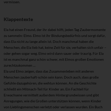
vermissen.
Klappentexte
Ela hat einen Freund, der ihr dabei hilft, jeden Tag Zaubermomente
zu sammeln: Elmo. Elmo ist ihr Bindungsbedürfnis und sorgt dafür,
dass Ela nicht zu lange allein ist. Doch manchmal haben die
Menschen, die Ela lieb hat, keine Zeit für sie, verhalten sich unfair –
oder gehen sogar weg. Elmo wird dann sauer oder traurig. Für Ela
ist es manchmal ganz schön schwer, mit Elmos großen Emotionen
zurechtzukommen …
Ela und Elmo zeigen, dass das Zusammenleben mit anderen
Menschen zauberhaft-schön sein kann. Doch auch, dass große
Gefühle dazugehören, die wehtun können. An die Geschichte
schließt ein Mitmach-Teil für Kinder an. Ein Fachteil für
Erwachsene vermittelt außerdem Hintergrundwissen und gibt
Anregungen, wie die Großen unterstützen können, wenn Kinder
von Lieblingsmenschen verletzt oder verlassen wurden. Ein Buch