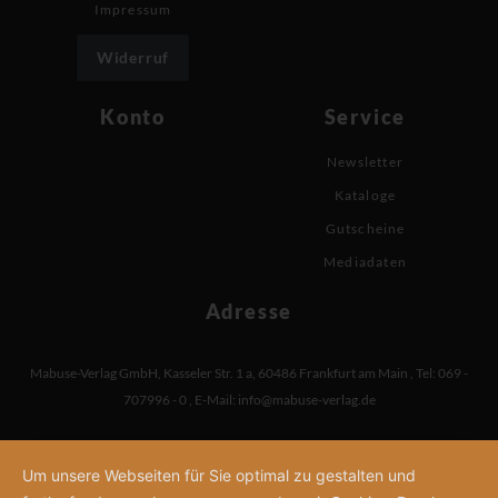
Impressum
Widerruf
Konto
Service
Newsletter
Kataloge
Gutscheine
Mediadaten
Adresse
Mabuse-Verlag GmbH
,
Kasseler Str. 1 a
,
60486 Frankfurt am Main
,
Tel: 069 -
707996 - 0
,
E-Mail:
info@mabuse-verlag.de
Um unsere Webseiten für Sie optimal zu gestalten und