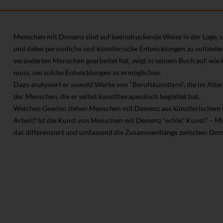
Menschen mit Demenz sind auf beeindruckende Weise in der Lage, s
und dabei persönliche und künstlerische Entwicklungen zu vollziehe
veränderten Menschen gearbeitet hat, zeigt in seinem Buch auf, wie
muss, um solche Entwicklungen zu ermöglichen.
Dazu analysiert er sowohl Werke von "Berufskünstlern", die im Alte
der Menschen, die er selbst kunsttherapeutisch begleitet hat.
Welchen Gewinn ziehen Menschen mit Demenz aus künstlerischem G
Arbeit? Ist die Kunst von Menschen mit Demenz "echte" Kunst? – M
das differenziert und umfassend die Zusammenhänge zwischen Deme