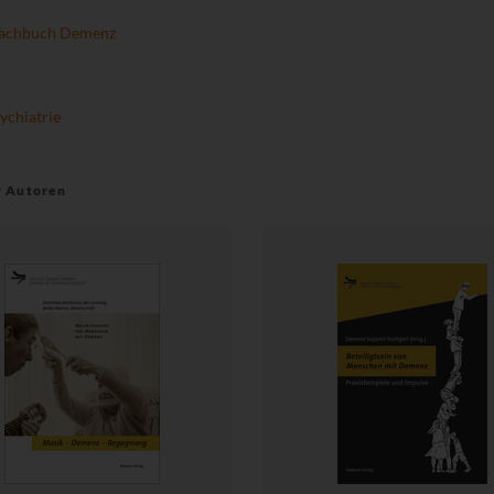
achbuch Demenz
ychiatrie
r Autoren