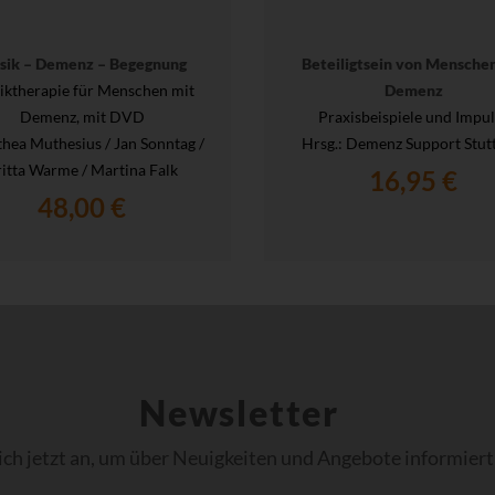
sik – Demenz – Begegnung
Beteiligtsein von Mensche
ktherapie für Menschen mit
Demenz
Demenz, mit DVD
Praxisbeispiele und Impul
hea Muthesius / Jan Sonntag /
Hrsg.
: Demenz Support Stut
itta Warme / Martina Falk
16,95 €
48,00 €
Newsletter
ich jetzt an, um über Neuigkeiten und Angebote informiert