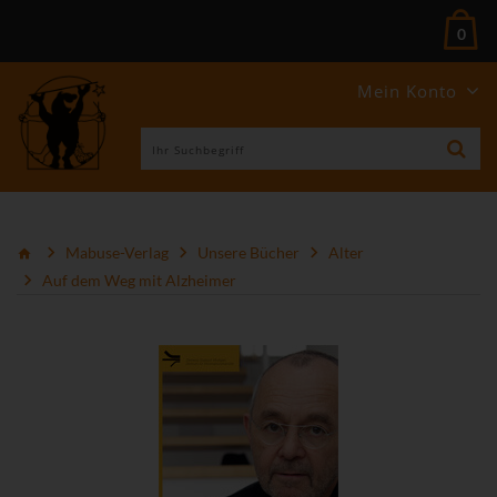
0
Mein Konto
Mabuse-Verlag
Unsere Bücher
Alter
Auf dem Weg mit Alzheimer