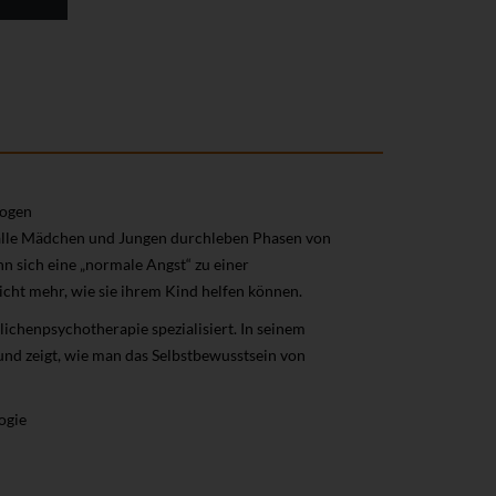
logen
e alle Mädchen und Jungen durchleben Phasen von
n sich eine „normale Angst“ zu einer
icht mehr, wie sie ihrem Kind helfen können.
ichenpsychotherapie spezialisiert. In seinem
und zeigt, wie man das Selbstbewusstsein von
ogie