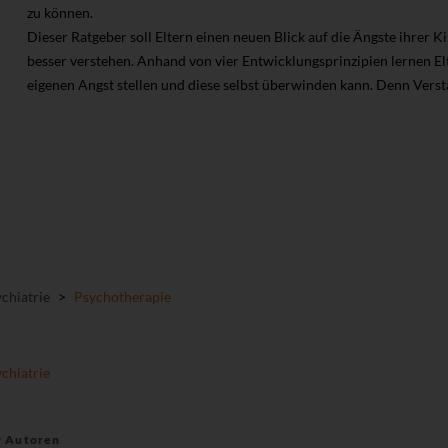
zu können.
Dieser Ratgeber soll Eltern einen neuen Blick auf die Ängste ihrer K
besser verstehen. Anhand von vier Entwicklungsprinzipien lernen Elte
eigenen Angst stellen und diese selbst überwinden kann. Denn Verstä
chiatrie
>
Psychotherapie
chiatrie
r Autoren