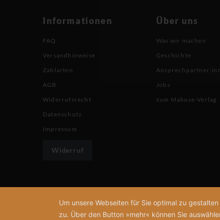
Informationen
Über uns
FAQ
Was wir machen
Versandhinweise
Geschichte
Zahlarten
Ansprechpartner:in
AGB
Jobs
Widerrufsrecht
zum Mabuse-Verlag
Datenschutz
Impressum
Widerruf
Um unsere Webseiten für Sie optimal zu gestalte
zu. Über den Button »mehr« können Sie auswählen, 