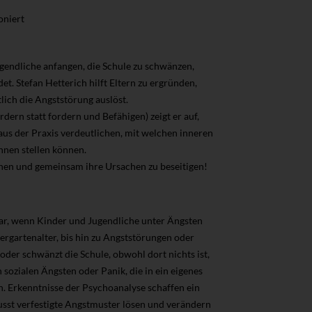
oniert
gendliche anfangen, die Schule zu schwänzen,
. Stefan Hetterich hilft Eltern zu ergründen,
ich die Angststörung auslöst.
dern statt fordern und Befähigen) zeigt er auf,
aus der Praxis verdeutlichen, mit welchen inneren
hnen stellen können.
tehen und gemeinsam ihre Ursachen zu beseitigen!
dar, wenn Kinder und Jugendliche unter Ängsten
ergartenalter, bis hin zu Angststörungen oder
oder schwänzt die Schule, obwohl dort nichts ist,
 sozialen Ängsten oder Panik, die in ein eigenes
en. Erkenntnisse der Psychoanalyse schaffen ein
usst verfestigte Angstmuster lösen und verändern