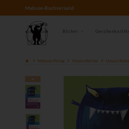
Mabuse-Buchversand
Bücher
Geschenkartik
Mabuse-Verlag
Unsere Bücher
Unsere Reih