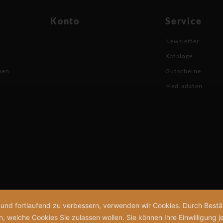
Konto
Service
Newsletter
Kataloge
nen
Gutscheine
Mediadaten
n und fortlaufend zu verbessern, verwenden wir Cookies. Durch Bes
welche Cookies Sie zulassen wollen. Sie können Ihre Einwilligung je