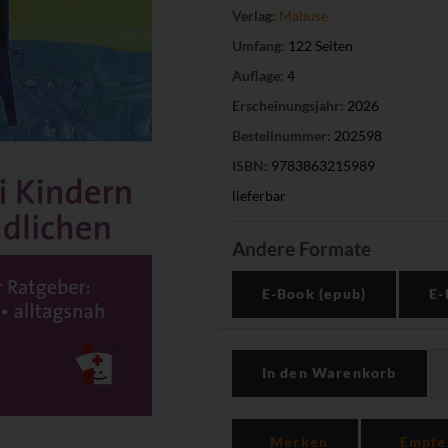
Verlag:
Mabuse
Umfang:
122 Seiten
Auflage:
4
Erscheinungsjahr:
2026
Bestellnummer:
202598
ISBN:
9783863215989
lieferbar
Andere Formate
E-Book (epub)
E-
In den Warenkorb
Merken
Empfe