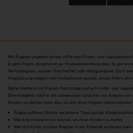
Mit Ängsten umgehen lernen: Hilfe vom Kinder- und Jugendpsycho
Es gibt Ängste, die gehören zur Kindesentwicklung dazu. So gut wi
Verlustängsten, sozialer Unsicherheit oder Alltagsängsten. Doch wen
Angststörung steigert und Panikattacken auslöst, wissen Eltern oft n
Stefan Hetterich ist Diplom-Psychologe und auf Kinder- und Jugendl
Elternratgeber stellt er die unbewussten Ursachen von Ängsten vor 
Kindern so stärken kann, dass sie sich ihren Ängsten stellen können!
Ängste auflösen, Muster verändern: Tipps aus der Kinderpsychol
Was Eltern konkret tun können, um ihren Kindern zu helfen
Was sich hinter sozialen Ängsten in der Pubertät verbergen kann