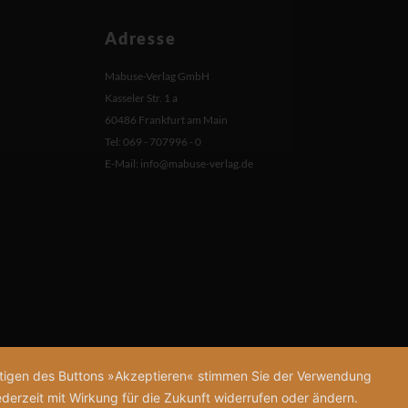
Adresse
Mabuse-Verlag GmbH
Kasseler Str. 1 a
60486 Frankfurt am Main
Tel: 069 - 707996 - 0
E-Mail:
info@mabuse-verlag.de
tätigen des Buttons »Akzeptieren« stimmen Sie der Verwendung
derzeit mit Wirkung für die Zukunft widerrufen oder ändern.