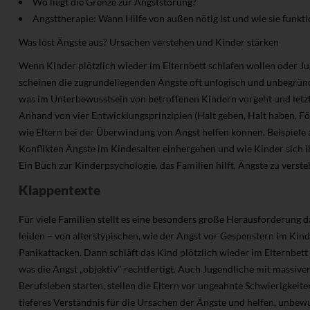
Wo liegt die Grenze zur Angststörung?
Angsttherapie: Wann Hilfe von außen nötig ist und wie sie funkti
Was löst Ängste aus? Ursachen verstehen und Kinder stärken
Wenn Kinder plötzlich wieder im Elternbett schlafen wollen oder Ju
scheinen die zugrundeliegenden Ängste oft unlogisch und unbegründet
was im Unterbewusstsein von betroffenen Kindern vorgeht und letztl
Anhand von vier Entwicklungsprinzipien (Halt geben, Halt haben, För
wie Eltern bei der Überwindung von Angst helfen können. Beispiele 
Konflikten Ängste im Kindesalter einhergehen und wie Kinder sich i
Ein Buch zur Kinderpsychologie, das Familien hilft, Ängste zu vers
Klappentexte
Für viele Familien stellt es eine besonders große Herausforderung 
leiden – von alterstypischen, wie der Angst vor Gespenstern im Kind
Panikattacken. Dann schläft das Kind plötzlich wieder im Elternbett 
was die Angst „objektiv" rechtfertigt. Auch Jugendliche mit massiven
Berufsleben starten, stellen die Eltern vor ungeahnte Schwierigkeit
tieferes Verständnis für die Ursachen der Ängste und helfen, unbew