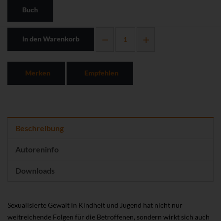
Buch
In den Warenkorb
Merken
Empfehlen
Beschreibung
Autoreninfo
Downloads
Sexualisierte Gewalt in Kindheit und Jugend hat nicht nur
weitreichende Folgen für die Betroffenen, sondern wirkt sich auch