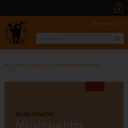
0
Mein Konto
Mabuse E-Books
Missbrauchtes Vertrauen