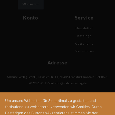
Widerruf
Konto
Service
Newsletter
Kataloge
Gutscheine
Mediadaten
Adresse
Mabuse-Verlag GmbH
,
Kasseler Str. 1 a
,
60486 Frankfurt am Main
,
Tel: 069 -
707996 - 0
,
E-Mail:
info@mabuse-verlag.de
Um unsere Webseiten für Sie optimal zu gestalten und
fortlaufend zu verbessern, verwenden wir Cookies. Durch
Bestätigen des Buttons »Akzeptieren« stimmen Sie der