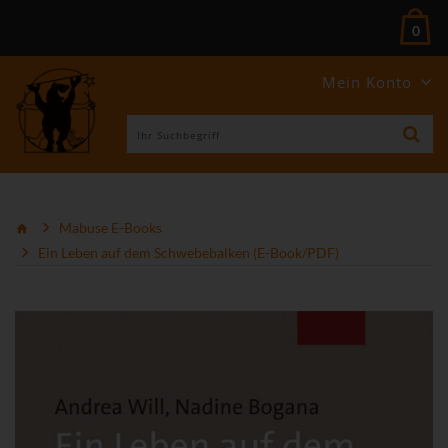
0
Mein Konto
Mabuse E-Books
Ein Leben auf dem Schwebebalken (E-Book/PDF)