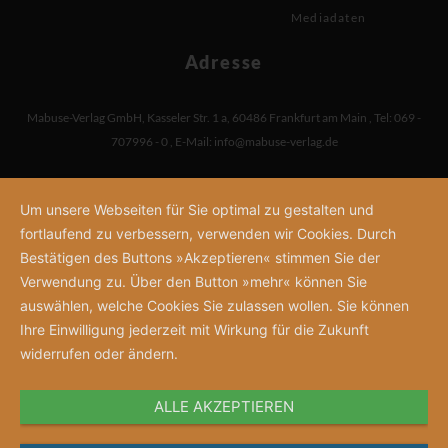
Mediadaten
Adresse
Mabuse-Verlag GmbH
,
Kasseler Str. 1 a
,
60486 Frankfurt am Main
,
Tel: 069 -
707996 - 0
,
E-Mail:
info@mabuse-verlag.de
Um unsere Webseiten für Sie optimal zu gestalten und
fortlaufend zu verbessern, verwenden wir Cookies. Durch
Bestätigen des Buttons »Akzeptieren« stimmen Sie der
Verwendung zu. Über den Button »mehr« können Sie
auswählen, welche Cookies Sie zulassen wollen. Sie können
Ihre Einwilligung jederzeit mit Wirkung für die Zukunft
widerrufen oder ändern.
ALLE AKZEPTIEREN