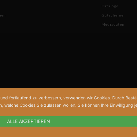
Kataloge
nen
Gutscheine
Mediadaten
n und fortlaufend zu verbessern, verwenden wir Cookies. Durch Bes
welche Cookies Sie zulassen wollen. Sie können Ihre Einwilligung je
ALLE AKZEPTIEREN