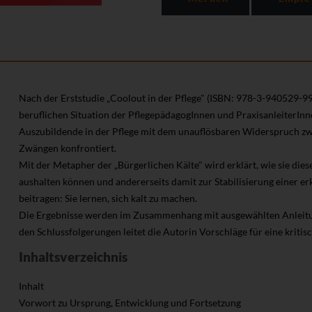
Nach der Erststudie „Coolout in der Pflege" (ISBN: 978-3-940529-99
beruflichen Situation der PflegepädagogInnen und PraxisanleiterInne
Auszubildende in der Pflege mit dem unauflösbaren Widerspruch z
Zwängen konfrontiert.
Mit der Metapher der „Bürgerlichen Kälte" wird erklärt, wie sie dies
aushalten können und andererseits damit zur Stabilisierung einer e
beitragen: Sie lernen, sich kalt zu machen.
Die Ergebnisse werden im Zusammenhang mit ausgewählten Anleitun
den Schlussfolgerungen leitet die Autorin Vorschläge für eine kritisc
Inhaltsverzeichnis
Inhalt
Vorwort zu Ursprung, Entwicklung und Fortsetzung