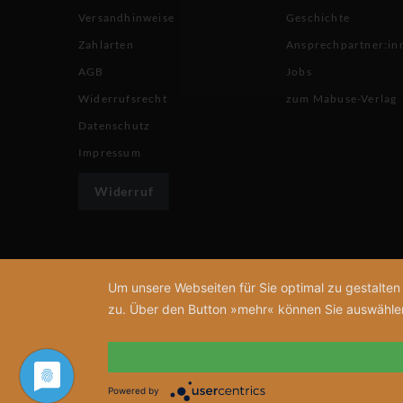
Versandhinweise
Geschichte
Zahlarten
Ansprechpartner:in
AGB
Jobs
Widerrufsrecht
zum Mabuse-Verlag
Datenschutz
Impressum
Widerruf
Um unsere Webseiten für Sie optimal zu gestalte
zu. Über den Button »mehr« können Sie auswählen, 
Powered by