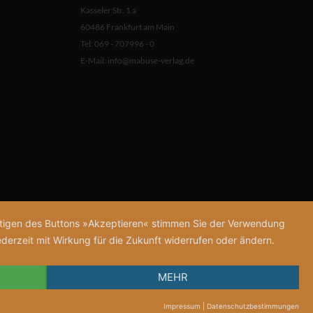
Kasseler Str. 1 a
60486 Frankfurt am Main
Tel: 069 - 707996 - 0
E-Mail:
info@mabuse-verlag.de
tätigen des Buttons »Akzeptieren« stimmen Sie der Verwendung
derzeit mit Wirkung für die Zukunft widerrufen oder ändern.
MEHR
Impressum
|
Datenschutzbestimmungen