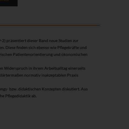
-2) präsentiert dieser Band neue Studien zur
n. Diese finden sich ebenso wie Pflegekräfte und
wischen Patientenorientierung und ökonomischen
en Widerspruch in ihrem Arbeitsalltag einerseits
rklärtermaßen normativ inakzeptablen Praxis
gs- bzw. didaktischen Konzepten diskutiert. Aus
he Pflegedidaktik ab.