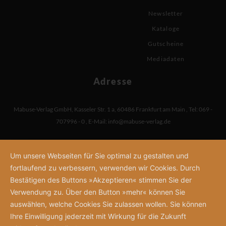
Newsletter
Kataloge
Gutscheine
Mediadaten
Adresse
Mabuse-Verlag GmbH
,
Kasseler Str. 1 a
,
60486 Frankfurt am Main
,
Tel: 069 -
707996 - 0
,
E-Mail:
info@mabuse-verlag.de
Um unsere Webseiten für Sie optimal zu gestalten und
fortlaufend zu verbessern, verwenden wir Cookies. Durch
Bestätigen des Buttons »Akzeptieren« stimmen Sie der
Verwendung zu. Über den Button »mehr« können Sie
auswählen, welche Cookies Sie zulassen wollen. Sie können
Ihre Einwilligung jederzeit mit Wirkung für die Zukunft