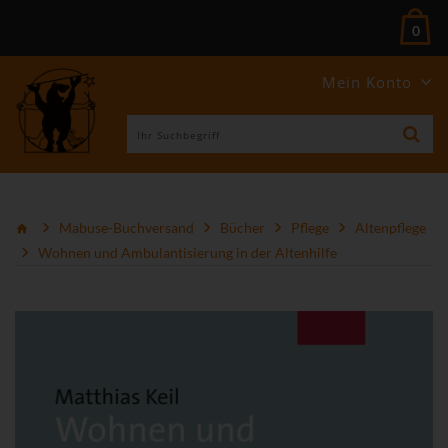
0
Mein Konto
Mabuse-Buchversand
Bücher
Pflege
Altenpflege
Wohnen und Ambulantisierung in der Altenhilfe