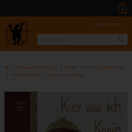
0
Mein Konto
Mabuse-Buchversand
Bücher
Familie & Erziehung
Kinderfachbuch
Kurz war ich König