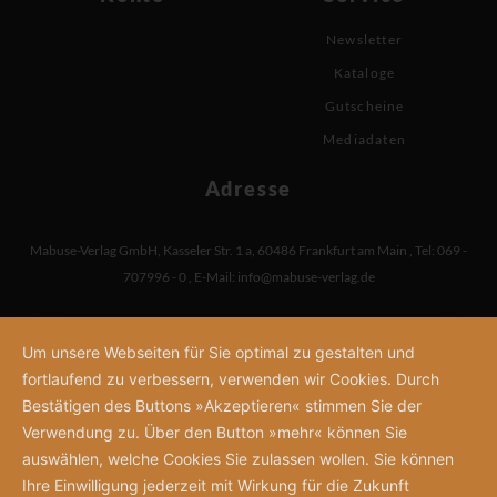
Newsletter
Kataloge
Gutscheine
Mediadaten
Adresse
Mabuse-Verlag GmbH
,
Kasseler Str. 1 a
,
60486 Frankfurt am Main
,
Tel: 069 -
707996 - 0
,
E-Mail:
info@mabuse-verlag.de
Um unsere Webseiten für Sie optimal zu gestalten und
fortlaufend zu verbessern, verwenden wir Cookies. Durch
Bestätigen des Buttons »Akzeptieren« stimmen Sie der
Verwendung zu. Über den Button »mehr« können Sie
auswählen, welche Cookies Sie zulassen wollen. Sie können
Ihre Einwilligung jederzeit mit Wirkung für die Zukunft