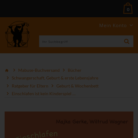
0
Mein Konto
Mabuse-Buchversand
Bücher
Schwangerschaft, Geburt & erste Lebensjahre
Ratgeber für Eltern
Geburt & Wochenbett
Einschlafen ist kein Kinderspiel …