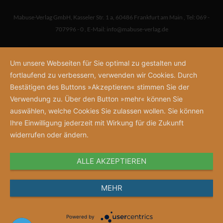
Mabuse-Verlag GmbH
,
Kasseler Str. 1 a
,
60486 Frankfurt am Main
,
Tel: 069 -
707996 - 0
,
E-Mail:
info@mabuse-verlag.de
Um unsere Webseiten für Sie optimal zu gestalten und
fortlaufend zu verbessern, verwenden wir Cookies. Durch
Bestätigen des Buttons »Akzeptieren« stimmen Sie der
Verwendung zu. Über den Button »mehr« können Sie
auswählen, welche Cookies Sie zulassen wollen. Sie können
Ihre Einwilligung jederzeit mit Wirkung für die Zukunft
widerrufen oder ändern.
ALLE AKZEPTIEREN
MEHR
Powered by