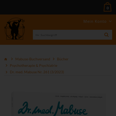
0
Mein Konto
Mabuse-Buchversand
Bücher
Psychotherapie & Psychiatrie
Dr. med. Mabuse Nr. 261 (3/2023)