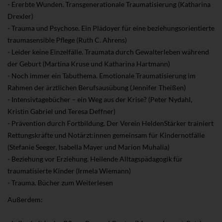
- Ererbte Wunden. Transgenerationale Traumatisierung (Katharina
Drexler)
- Trauma und Psychose. Ein Plädoyer für eine beziehungsorientierte
traumasensible Pflege (Ruth C. Ahrens)
- Leider keine Einzelfälle. Traumata durch Gewalterleben während
der Geburt (Martina Kruse und Katharina Hartmann)
- Noch immer ein Tabuthema. Emotionale Traumatisierung im
Rahmen der ärztlichen Berufsausübung (Jennifer Theißen)
- Intensivtagebücher – ein Weg aus der Krise? (Peter Nydahl,
Kristin Gabriel und Teresa Deffner)
- Prävention durch Fortbildung. Der Verein HeldenStärker trainiert
Rettungskräfte und Notärzt:innen gemeinsam für Kindernotfälle
(Stefanie Seeger, Isabella Mayer und Marion Muhalia)
- Beziehung vor Erziehung. Heilende Alltagspädagogik für
traumatisierte Kinder (Irmela Wiemann)
- Trauma. Bücher zum Weiterlesen
Außerdem: