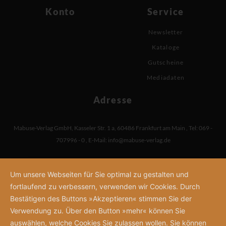
Konto
Service
Newsletter
Kataloge
Gutscheine
Mediadaten
Adresse
Mabuse-Verlag GmbH
,
Kasseler Str. 1 a
,
60486 Frankfurt am Main
,
Tel: 069 -
707996 - 0
,
E-Mail:
info@mabuse-verlag.de
Um unsere Webseiten für Sie optimal zu gestalten und
fortlaufend zu verbessern, verwenden wir Cookies. Durch
Bestätigen des Buttons »Akzeptieren« stimmen Sie der
Verwendung zu. Über den Button »mehr« können Sie
auswählen, welche Cookies Sie zulassen wollen. Sie können