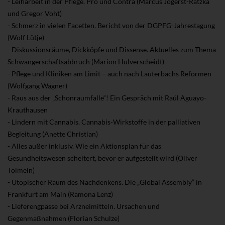
- Leiharbeit in der Pflege. Pro und Contra (Marcus Jogerst-Ratzka
und Gregor Voht)
- Schmerz in vielen Facetten. Bericht von der DGPFG-Jahrestagung
(Wolf Lütje)
- Diskussionsräume, Dickköpfe und Dissense. Aktuelles zum Thema
Schwangerschaftsabbruch (Marion Hulverscheidt)
- Pflege und Kliniken am Limit – auch nach Lauterbachs Reformen
(Wolfgang Wagner)
- Raus aus der „Schonraumfalle“! Ein Gespräch mit Raúl Aguayo-
Krauthausen
- Lindern mit Cannabis. Cannabis-Wirkstoffe in der palliativen
Begleitung (Anette Christian)
- Alles außer inklusiv. Wie ein Aktionsplan für das
Gesundheitswesen scheitert, bevor er aufgestellt wird (Oliver
Tolmein)
- Utopischer Raum des Nachdenkens. Die „Global Assembly“ in
Frankfurt am Main (Ramona Lenz)
- Lieferengpässe bei Arzneimitteln. Ursachen und
Gegenmaßnahmen (Florian Schulze)