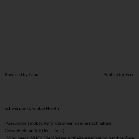
Powered by
Issuu
Publish for Free
Schwerpunkt: Global Health
- Gesundheit global. Anforderungen an eine nachhaltige
Gesundheitspolitik (Jens Holst)
- Who needs WHO? Die Weltgesundheitsorganisation hat ihre Ziele