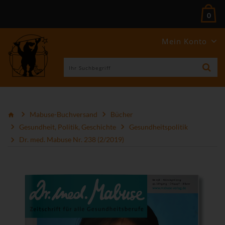
0
Mein Konto
Mabuse-Buchversand
Bücher
Gesundheit, Politik, Geschichte
Gesundheitspolitik
Dr. med. Mabuse Nr. 238 (2/2019)