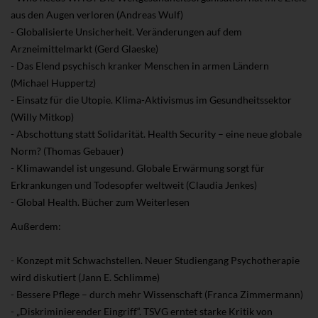
aus den Augen verloren (Andreas Wulf)
- Globalisierte Unsicherheit. Veränderungen auf dem
Arzneimittelmarkt (Gerd Glaeske)
- Das Elend psychisch kranker Menschen in armen Ländern
(Michael Huppertz)
- Einsatz für die Utopie. Klima-Aktivismus im Gesundheitssektor
(Willy Mitkop)
- Abschottung statt Solidarität. Health Security – eine neue globale
Norm? (Thomas Gebauer)
- Klimawandel ist ungesund. Globale Erwärmung sorgt für
Erkrankungen und Todesopfer weltweit (Claudia Jenkes)
- Global Health. Bücher zum Weiterlesen
Außerdem:
- Konzept mit Schwachstellen. Neuer Studiengang Psychotherapie
wird diskutiert (Jann E. Schlimme)
- Bessere Pflege – durch mehr Wissenschaft (Franca Zimmermann)
- „Diskriminierender Eingriff“. TSVG erntet starke Kritik von