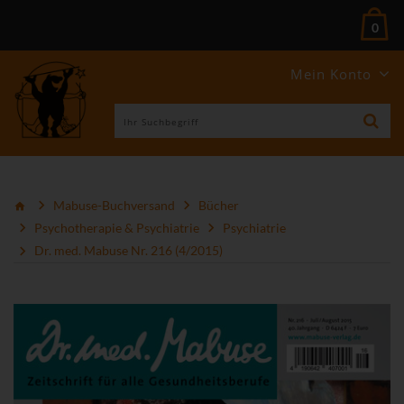
0
Mein Konto
Mabuse-Buchversand
Bücher
Psychotherapie & Psychiatrie
Psychiatrie
Dr. med. Mabuse Nr. 216 (4/2015)