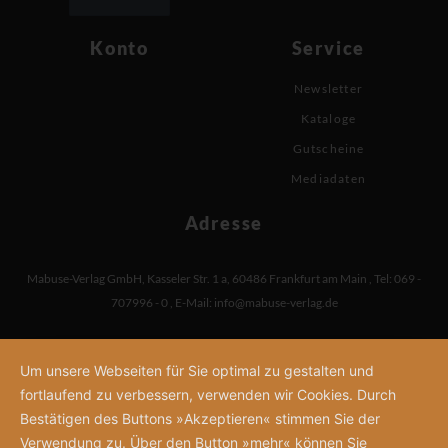
Konto
Service
Newsletter
Kataloge
Gutscheine
Mediadaten
Adresse
Mabuse-Verlag GmbH
,
Kasseler Str. 1 a
,
60486 Frankfurt am Main
,
Tel: 069 -
707996 - 0
,
E-Mail:
info@mabuse-verlag.de
Um unsere Webseiten für Sie optimal zu gestalten und
fortlaufend zu verbessern, verwenden wir Cookies. Durch
Bestätigen des Buttons »Akzeptieren« stimmen Sie der
Verwendung zu. Über den Button »mehr« können Sie