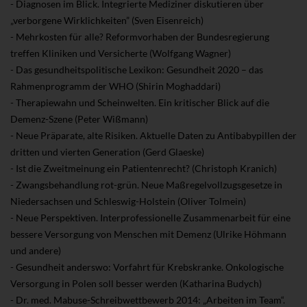
- Diagnosen im Blick. Integrierte Mediziner diskutieren über
„verborgene Wirklichkeiten” (Sven Eisenreich)
- Mehrkosten für alle? Reformvorhaben der Bundesregierung
treffen Kliniken und Versicherte (Wolfgang Wagner)
- Das gesundheitspolitische Lexikon: Gesundheit 2020 – das
Rahmenprogramm der WHO (Shirin Moghaddari)
- Therapiewahn und Scheinwelten. Ein kritischer Blick auf die
Demenz-Szene (Peter Wißmann)
- Neue Präparate, alte Risiken. Aktuelle Daten zu Antibabypillen der
dritten und vierten Generation (Gerd Glaeske)
- Ist die Zweitmeinung ein Patientenrecht? (Christoph Kranich)
- Zwangsbehandlung rot-grün. Neue Maßregelvollzugsgesetze in
Niedersachsen und Schleswig-Holstein (Oliver Tolmein)
- Neue Perspektiven. Interprofessionelle Zusammenarbeit für eine
bessere Versorgung von Menschen mit Demenz (Ulrike Höhmann
und andere)
- Gesundheit anderswo: Vorfahrt für Krebskranke. Onkologische
Versorgung in Polen soll besser werden (Katharina Budych)
- Dr. med. Mabuse-Schreibwettbewerb 2014: „Arbeiten im Team“.