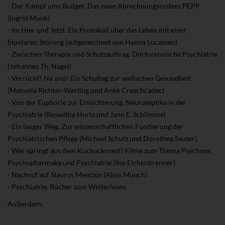
- Der Kampf ums Budget. Das neue Abrechnungssystem PEPP
(Ingrid Munk)
- Im Hier und Jetzt. Ein Protokoll über das Leben mit einer
bipolaren Störung (aufgezeichnet von Hanna Lucassen)
- Zwischen Therapie und Schutzauftrag. Die forensische Psychiatrie
(Johannes Th. Nagel)
- Verrückt? Na und! Ein Schultag zur seelischen Gesundheit
(Manuela Richter-Werling und Anke Creachcadec)
- Von der Euphorie zur Ernüchterung. Neuroleptika in der
Psychiatrie (Roswitha Hurtz und Jann E. Schlimme)
- Ein langer Weg. Zur wissenschaftlichen Fundierung der
Psychiatrischen Pflege (Michael Schulz und Dorothea Sauter)
- Wer springt aus dem Kuckucksnest? Filme zum Thema Psychose,
Psychopharmaka und Psychiatrie (Ilse Eichenbrenner)
- Nachruf auf Stavros Mentzos (Alois Münch)
- Psychiatrie. Bücher zum Weiterlesen
Außerdem: