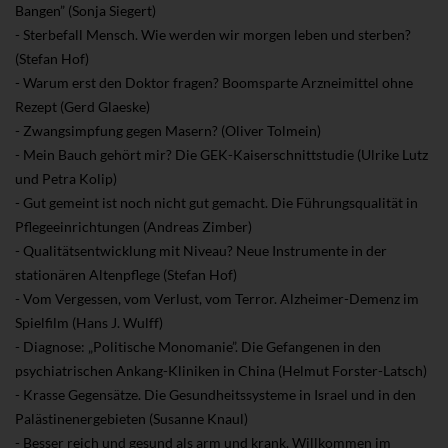
Bangen” (Sonja Siegert)
- Sterbefall Mensch. Wie werden wir morgen leben und sterben?
(Stefan Hof)
- Warum erst den Doktor fragen? Boomsparte Arzneimittel ohne
Rezept (Gerd Glaeske)
- Zwangsimpfung gegen Masern? (Oliver Tolmein)
- Mein Bauch gehört mir? Die GEK-Kaiserschnittstudie (Ulrike Lutz
und Petra Kolip)
- Gut gemeint ist noch nicht gut gemacht. Die Führungsqualität in
Pflegeeinrichtungen (Andreas Zimber)
- Qualitätsentwicklung mit Niveau? Neue Instrumente in der
stationären Altenpflege (Stefan Hof)
- Vom Vergessen, vom Verlust, vom Terror. Alzheimer-Demenz im
Spielfilm (Hans J. Wulff)
- Diagnose: „Politische Monomanie”. Die Gefangenen in den
psychiatrischen Ankang-Kliniken in China (Helmut Forster-Latsch)
- Krasse Gegensätze. Die Gesundheitssysteme in Israel und in den
Palästinenergebieten (Susanne Knaul)
- Besser reich und gesund als arm und krank. Willkommen im