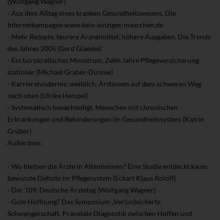
(Wolfgang Wagner)
- Aus dem Alltag eines kranken Gesundheitswesens. Die
Internetkampagne www.kein-einziges-maerchen.de
- Mehr Rezepte, teurere Arzneimittel, höhere Ausgaben. Die Trends
des Jahres 2005 (Gerd Glaeske)
- Ein bürokratisches Monstrum. Zehn Jahre Pflegeversicherung
stationär (Michael Graber-Dünow)
- Karrierehindernis: weiblich. Ärztinnen auf dem schweren Weg
nach oben (Ulrike Hempel)
- Systematisch benachteiligt. Menschen mit chronischen
Erkrankungen und Behinderungen im Gesundheitssystem (Katrin
Grüber)
Außerdem:
- Wo bleiben die Ärzte in Altenheimen? Eine Studie entdeckt kaum
bewusste Defizite im Pflegesystem (Eckart Klaus Roloff)
- Der 109. Deutsche Ärztetag (Wolfgang Wagner)
- Gute Hoffnung? Das Symposium „Ver(un)sicherte
Schwangerschaft. Pränatale Diagnostik zwischen Hoffen und