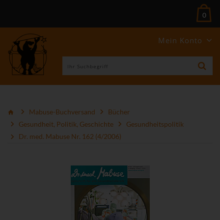
0
Mein Konto
Mabuse-Buchversand
Bücher
Gesundheit, Politik, Geschichte
Gesundheitspolitik
Dr. med. Mabuse Nr. 162 (4/2006)