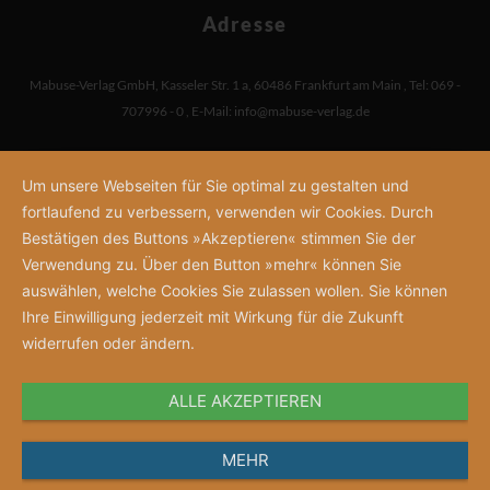
Adresse
Mabuse-Verlag GmbH
,
Kasseler Str. 1 a
,
60486 Frankfurt am Main
,
Tel: 069 -
707996 - 0
,
E-Mail:
info@mabuse-verlag.de
Um unsere Webseiten für Sie optimal zu gestalten und
fortlaufend zu verbessern, verwenden wir Cookies. Durch
Bestätigen des Buttons »Akzeptieren« stimmen Sie der
Verwendung zu. Über den Button »mehr« können Sie
auswählen, welche Cookies Sie zulassen wollen. Sie können
Ihre Einwilligung jederzeit mit Wirkung für die Zukunft
widerrufen oder ändern.
ALLE AKZEPTIEREN
MEHR