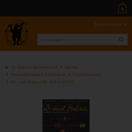
0
Mein Konto
Mabuse-Buchversand
Bücher
Psychotherapie & Psychiatrie
Psychotherapie
Dr. med. Mabuse Nr. 153 (1/2005)