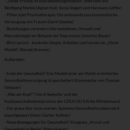
- „Unser Prinzip ist eine Beziehungsmedizin”. Interview mit
Wolfgang Merkle (Agnes Koß, Sonja Siegert und Hermann Löffler)
- Pillen statt Psychotherapie. Die ambulante psychosomatische
Versorgung von Frauen (Gerd Glaeske)
- Beziehungen verändern Nervenbahnen. Umwelt und
Neurobiologie am Beispiel der Depression (Joachim Bauer)
- Blick zurück - konkrete Utopie. Arbeiten und Lernen im „Ulmer
Modell” (Renate Brenner)
Außerdem:
- Ende der Gesundheit? Das Modell einer am Markt orientierten
Gesundheitsversorgung ist gescheitert (Kommentar von Thomas
Gebauer)
- „Was am Kopf”? Horst Seehofer und der
Kopfpauschalenkompromiss der CDU/CSU (Ulrike Winkelmann)
- Der graue Star muss warten. Spaniens Gesundheitssystem wird
kaputtgespart (Hans-Günter Kellner)
- Neue Bewegungen für Gesundheit? Kongress „Armut und
Gesundheit in Berlin” (Petra Kaiser)