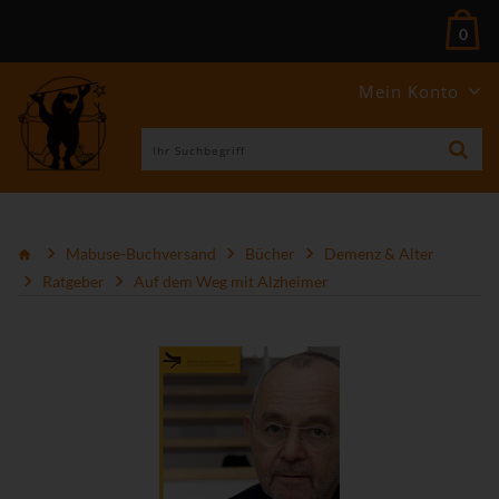
0
Mein Konto
Mabuse-Buchversand
Bücher
Demenz & Alter
Ratgeber
Auf dem Weg mit Alzheimer