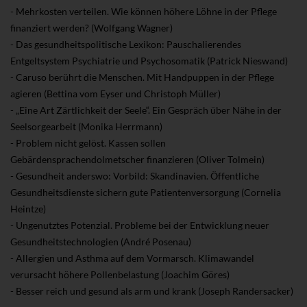
- Mehrkosten verteilen. Wie können höhere Löhne in der Pflege
finanziert werden? (Wolfgang Wagner)
- Das gesundheitspolitische Lexikon: Pauschalierendes
Entgeltsystem Psychiatrie und Psychosomatik (Patrick Nieswand)
- Caruso berührt die Menschen. Mit Handpuppen in der Pflege
agieren (Bettina vom Eyser und Christoph Müller)
- „Eine Art Zärtlichkeit der Seele“. Ein Gespräch über Nähe in der
Seelsorgearbeit (Monika Herrmann)
- Problem nicht gelöst. Kassen sollen
Gebärdensprachendolmetscher finanzieren (Oliver Tolmein)
- Gesundheit anderswo: Vorbild: Skandinavien. Öffentliche
Gesundheitsdienste sichern gute Patientenversorgung (Cornelia
Heintze)
- Ungenutztes Potenzial. Probleme bei der Entwicklung neuer
Gesundheitstechnologien (André Posenau)
- Allergien und Asthma auf dem Vormarsch. Klimawandel
verursacht höhere Pollenbelastung (Joachim Göres)
- Besser reich und gesund als arm und krank (Joseph Randersacker)