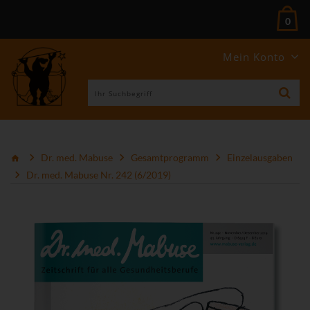
0
Mein Konto
Dr. med. Mabuse
Gesamtprogramm
Einzelausgaben
Dr. med. Mabuse Nr. 242 (6/2019)