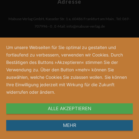
Adresse
Mabuse-Verlag GmbH
,
Kasseler Str. 1 a
,
60486 Frankfurt am Main
,
Tel: 069 -
707996 - 0
,
E-Mail:
info@mabuse-verlag.de
Um unsere Webseiten für Sie optimal zu gestalten und
fortlaufend zu verbessern, verwenden wir Cookies. Durch
Bestätigen des Buttons »Akzeptieren« stimmen Sie der
Verwendung zu. Über den Button »mehr« können Sie
auswählen, welche Cookies Sie zulassen wollen. Sie können
Ihre Einwilligung jederzeit mit Wirkung für die Zukunft
widerrufen oder ändern.
ALLE AKZEPTIEREN
MEHR