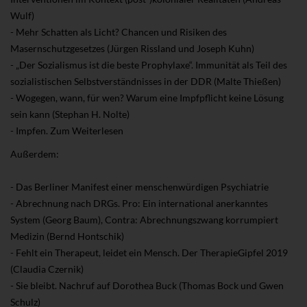
Wulf)
- Mehr Schatten als Licht? Chancen und Risiken des
Masernschutzgesetzes (Jürgen Rissland und Joseph Kuhn)
- „Der Sozialismus ist die beste Prophylaxe“. Immunität als Teil des
sozialistischen Selbstverständnisses in der DDR (Malte Thießen)
- Wogegen, wann, für wen? Warum eine Impfpflicht keine Lösung
sein kann (Stephan H. Nolte)
- Impfen. Zum Weiterlesen
Außerdem:
- Das Berliner Manifest einer menschenwürdigen Psychiatrie
- Abrechnung nach DRGs. Pro: Ein international anerkanntes
System (Georg Baum), Contra: Abrechnungszwang korrumpiert
Medizin (Bernd Hontschik)
- Fehlt ein Therapeut, leidet ein Mensch. Der TherapieGipfel 2019
(Claudia Czernik)
- Sie bleibt. Nachruf auf Dorothea Buck (Thomas Bock und Gwen
Schulz)