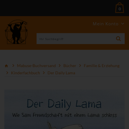
0
Mein Konto
Mabuse-Buchversand
Bücher
Familie & Erziehung
Kinderfachbuch
Der Daily Lama