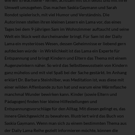
wie wir Erwachsene - lernen, achtsam mit sich selbst und mit ihrer
Umwelt umzugehen. Das machen Saskia Gaymann und Sarah
Rondot spielerisch, mit viel Humor und Verständnis. Die
Autorinnen stellen ihren kleinen Lesern ein Lama vor, das eines
Tages bei dem 9-jährigen Sam im Wohnzimmer auftaucht und seine
Welt ein Stück weit durcheinander bringt. Für Sam ist der Daily
Lama ein mysteriöses Wesen, dessen Geheimnisse er liebend gern
aufdecken würde - in Wirklichkeit ist das Lama ein Experte für
Entspannung und bringt Kindern und Eltern das Thema mit einem
Augenzwinkern näher. So wird das Selbstbewusstsein von Kindern
ganz mühelos und mit viel Spaß bei der Sache gestärkt. Im Anhang
erklärt Dr. Barbara Steinhilber, was Meditation ist, was diese mit
einer wilden Affenbande zu tun hat und warum eine Wärmflasche
manchmal Wunder bewirken kann. Kinder (sowie Eltern und
Pädagogen) finden hier kleine Hilfestellungen und
Entspannungsvorschläge für den Alltag. Mit diesen gelingt es, das
innere Gleichgewicht zu bewahren. Illustriert wird das Buch von
Saskia Gaymann. Wenn man sich zu einem bestimmten Thema aus
der Daily Lama Reihe gezielt informieren möchte, können die