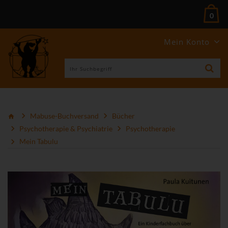
0
Mein Konto
Mabuse-Buchversand
Bücher
Psychotherapie & Psychiatrie
Psychotherapie
Mein Tabulu