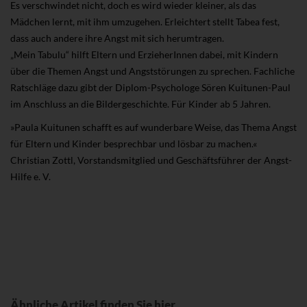
Es verschwindet nicht, doch es wird wieder kleiner, als das
Mädchen lernt, mit ihm umzugehen. Erleichtert stellt Tabea fest,
dass auch andere ihre Angst mit sich herumtragen.
„Mein Tabulu“ hilft Eltern und ErzieherInnen dabei, mit Kindern
über die Themen Angst und Angststörungen zu sprechen. Fachliche
Ratschläge dazu gibt der Diplom-Psychologe Sören Kuitunen-Paul
im Anschluss an die Bildergeschichte. Für Kinder ab 5 Jahren.
»Paula Kuitunen schafft es auf wunderbare Weise, das Thema Angst
für Eltern und Kinder besprechbar und lösbar zu machen.«
Christian Zottl, Vorstandsmitglied und Geschäftsführer der Angst-
Hilfe e. V.
Ähnliche Artikel finden Sie hier