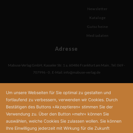
Newsletter
Kataloge
Gutscheine
Mediadaten
Adresse
Mabuse-Verlag GmbH
,
Kasseler Str. 1 a
,
60486 Frankfurt am Main
,
Tel: 069 -
707996 - 0
,
E-Mail:
info@mabuse-verlag.de
Um unsere Webseiten für Sie optimal zu gestalten und
fortlaufend zu verbessern, verwenden wir Cookies. Durch
Bestätigen des Buttons »Akzeptieren« stimmen Sie der
Verwendung zu. Über den Button »mehr« können Sie
auswählen, welche Cookies Sie zulassen wollen. Sie können
Ihre Einwilligung jederzeit mit Wirkung für die Zukunft