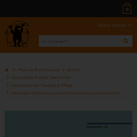
0
Mein Konto
Mabuse-Buchversand
Bücher
Gesundheit, Politik, Geschichte
Geschichte der Medizin & Pflege
Hermaphroditismus und das Verständnis von Geschlecht