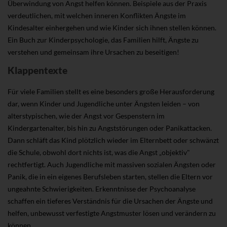
Überwindung von Angst helfen können. Beispiele aus der Praxis
verdeutlichen, mit welchen inneren Konflikten Ängste im
Kindesalter einhergehen und wie Kinder sich ihnen stellen können.
Ein Buch zur Kinderpsychologie, das Familien hilft, Ängste zu
verstehen und gemeinsam ihre Ursachen zu beseitigen!
Klappentexte
Für viele Familien stellt es eine besonders große Herausforderung
dar, wenn Kinder und Jugendliche unter Ängsten leiden – von
alterstypischen, wie der Angst vor Gespenstern im
Kindergartenalter, bis hin zu Angststörungen oder Panikattacken.
Dann schläft das Kind plötzlich wieder im Elternbett oder schwänzt
die Schule, obwohl dort nichts ist, was die Angst „objektiv"
rechtfertigt. Auch Jugendliche mit massiven sozialen Ängsten oder
Panik, die in ein eigenes Berufsleben starten, stellen die Eltern vor
ungeahnte Schwierigkeiten. Erkenntnisse der Psychoanalyse
schaffen ein tieferes Verständnis für die Ursachen der Ängste und
helfen, unbewusst verfestigte Angstmuster lösen und verändern zu
können.