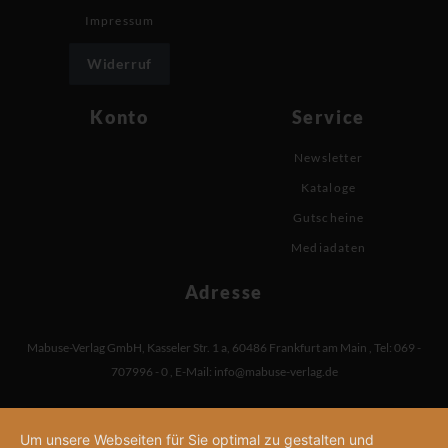
Impressum
Widerruf
Konto
Service
Newsletter
Kataloge
Gutscheine
Mediadaten
Adresse
Mabuse-Verlag GmbH
,
Kasseler Str. 1 a
,
60486 Frankfurt am Main
,
Tel: 069 -
707996 - 0
,
E-Mail:
info@mabuse-verlag.de
Um unsere Webseiten für Sie optimal zu gestalten und