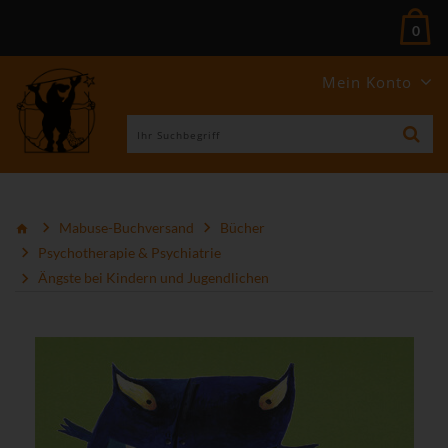
0
Mein Konto
Mabuse-Buchversand
Bücher
Psychotherapie & Psychiatrie
Ängste bei Kindern und Jugendlichen