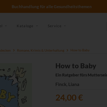
Buchhandlung für alle Gesundheitsthemen
el
Kataloge
Service
tdecken
Romane, Krimis & Unterhaltung
How to Baby
How to Baby
Ein Ratgeber fürs Muttersei
Finck, Liana
24,00 €