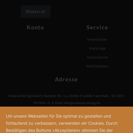
Widerruf
Konto
Service
Newsletter
Kataloge
Gutscheine
Mediadaten
Adresse
Mabuse-Verlag GmbH
,
Kasseler Str. 1 a
,
60486 Frankfurt am Main
,
Tel: 069 -
707996 - 0
,
E-Mail:
info@mabuse-verlag.de
Um unsere Webseiten für Sie optimal zu gestalten und
fortlaufend zu verbessern, verwenden wir Cookies. Durch
Bestätigen des Buttons »Akzeptieren« stimmen Sie der