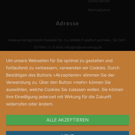
Gutscheine
Mediadaten
Adresse
Mabuse-Verlag GmbH
,
Kasseler Str. 1 a
,
60486 Frankfurt am Main
,
Tel: 069 -
707996 - 0
,
E-Mail:
info@mabuse-verlag.de
Um unsere Webseiten für Sie optimal zu gestalten und
fortlaufend zu verbessern, verwenden wir Cookies. Durch
Bestätigen des Buttons »Akzeptieren« stimmen Sie der
Verwendung zu. Über den Button »mehr« können Sie
auswählen, welche Cookies Sie zulassen wollen. Sie können
Ihre Einwilligung jederzeit mit Wirkung für die Zukunft
widerrufen oder ändern.
ALLE AKZEPTIEREN