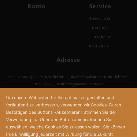
Konto
Service
Newsletter
Kataloge
Gutscheine
Mediadaten
Adresse
Mabuse-Verlag GmbH
,
Kasseler Str. 1 a
,
60486 Frankfurt am Main
,
Tel: 069 -
707996 - 0
,
E-Mail:
info@mabuse-verlag.de
Um unsere Webseiten für Sie optimal zu gestalten und
fortlaufend zu verbessern, verwenden wir Cookies. Durch
Bestätigen des Buttons »Akzeptieren« stimmen Sie der
Verwendung zu. Über den Button »mehr« können Sie
auswählen, welche Cookies Sie zulassen wollen. Sie können
Ihre Einwilligung jederzeit mit Wirkung für die Zukunft