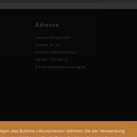
Adresse
Mabuse-Verlag GmbH
Kasseler Str. 1 a
60486 Frankfurt am Main
Tel: 069 - 707996 - 0
E-Mail:
info@mabuse-verlag.de
tätigen des Buttons »Akzeptieren« stimmen Sie der Verwendung