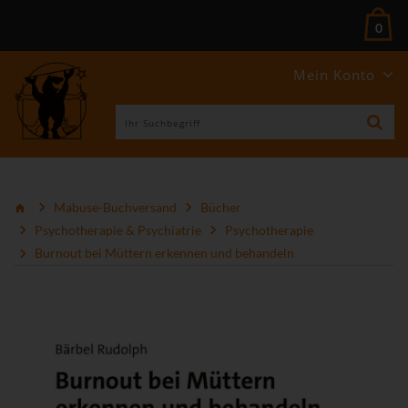
0
Mein Konto
Mabuse-Buchversand
Bücher
Psychotherapie & Psychiatrie
Psychotherapie
Burnout bei Müttern erkennen und behandeln