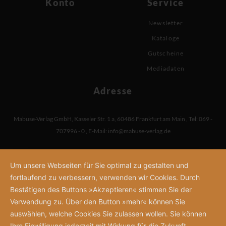
Konto
Service
Newsletter
Kataloge
Gutscheine
Mediadaten
Adresse
Mabuse-Verlag GmbH
,
Kasseler Str. 1 a
,
60486 Frankfurt am Main
,
Tel: 069 -
707996 - 0
,
E-Mail:
info@mabuse-verlag.de
Um unsere Webseiten für Sie optimal zu gestalten und
fortlaufend zu verbessern, verwenden wir Cookies. Durch
Bestätigen des Buttons »Akzeptieren« stimmen Sie der
Verwendung zu. Über den Button »mehr« können Sie
auswählen, welche Cookies Sie zulassen wollen. Sie können
Ihre Einwilligung jederzeit mit Wirkung für die Zukunft