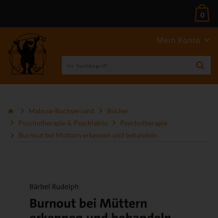
0
Mein Konto
Mabuse-Buchversand
Bücher
Psychotherapie & Psychiatrie
Psychotherapie
Burnout bei Müttern erkennen und behandeln