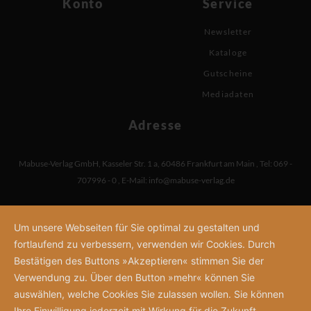
Konto
Service
Newsletter
Kataloge
Gutscheine
Mediadaten
Adresse
Mabuse-Verlag GmbH
,
Kasseler Str. 1 a
,
60486 Frankfurt am Main
,
Tel: 069 -
707996 - 0
,
E-Mail:
info@mabuse-verlag.de
Um unsere Webseiten für Sie optimal zu gestalten und
fortlaufend zu verbessern, verwenden wir Cookies. Durch
Bestätigen des Buttons »Akzeptieren« stimmen Sie der
Verwendung zu. Über den Button »mehr« können Sie
auswählen, welche Cookies Sie zulassen wollen. Sie können
Ihre Einwilligung jederzeit mit Wirkung für die Zukunft