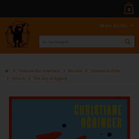
0
Mein Konto
Mabuse-Buchversand
Bücher
Demenz & Alter
Alter/n
The Joy of Ageing