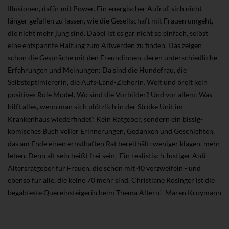
Illusionen, dafür mit Power. Ein energischer Aufruf, sich nicht
länger gefallen zu lassen, wie die Gesellschaft mit Frauen umgeht,
die nicht mehr jung sind. Dabei ist es gar nicht so einfach, selbst
eine entspannte Haltung zum Altwerden zu finden. Das zeigen
schon die Gespräche mit den Freundinnen, deren unterschiedliche
Erfahrungen und Meinungen: Da sind die Hundefrau, die
Selbstoptimiererin, die Aufs-Land-Zieherin. Weit und breit kein
positives Role Model. Wo sind die Vorbilder? Und vor allem: Was
hilft alles, wenn man sich plötzlich in der Stroke Unit im
Krankenhaus wiederfindet? Kein Ratgeber, sondern ein bissig-
komisches Buch voller Erinnerungen, Gedanken und Geschichten,
das am Ende einen ernsthaften Rat bereithält: weniger klagen, mehr
leben. Denn alt sein heißt frei sein. 'Ein realistisch-lustiger Anti-
Altersratgeber für Frauen, die schon mit 40 verzweifeln - und
ebenso für alle, die keine 70 mehr sind. Christiane Rösinger ist die
begabteste Quereinsteigerin beim Thema Altern!' Maren Kroymann