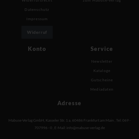
Widerrufsrecht
zum Mabuse-Verlag
Datenschutz
Impressum
Widerruf
Konto
Service
Newsletter
Kataloge
Gutscheine
Mediadaten
Adresse
Mabuse-Verlag GmbH
,
Kasseler Str. 1 a
,
60486 Frankfurt am Main
,
Tel: 069 -
707996 - 0
,
E-Mail:
info@mabuse-verlag.de