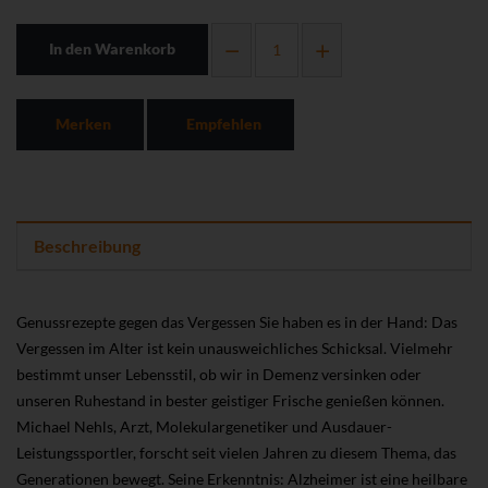
In den Warenkorb
Merken
Empfehlen
Beschreibung
Genussrezepte gegen das Vergessen Sie haben es in der Hand: Das
Vergessen im Alter ist kein unausweichliches Schicksal. Vielmehr
bestimmt unser Lebensstil, ob wir in Demenz versinken oder
unseren Ruhestand in bester geistiger Frische genießen können.
Michael Nehls, Arzt, Molekulargenetiker und Ausdauer-
Leistungssportler, forscht seit vielen Jahren zu diesem Thema, das
Generationen bewegt. Seine Erkenntnis: Alzheimer ist eine heilbare