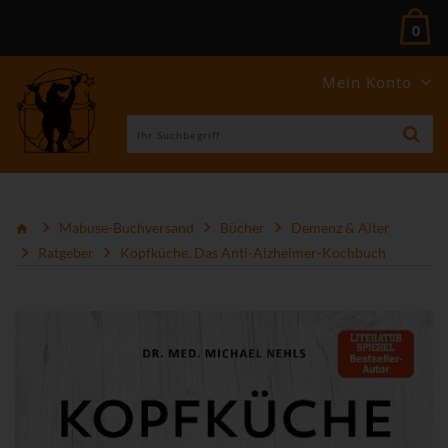
0
Mein Konto
Mabuse-Buchversand
Bücher
Demenz & Alter
Ratgeber
Kopfküche. Das Anti-Alzheimer-Kochbuch