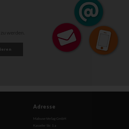
 zu werden.
ieren
Adresse
Mabuse-Verlag GmbH
Kasseler Str. 1 a