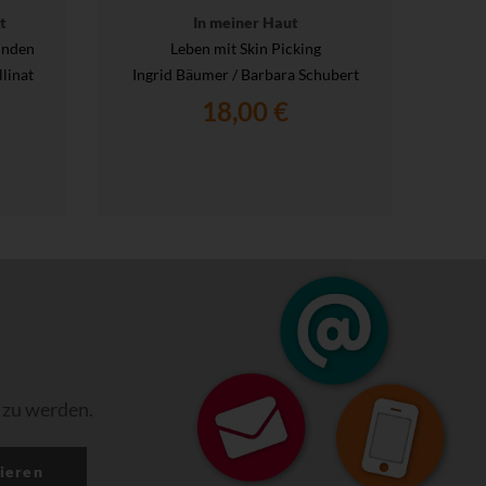
t
In meiner Haut
inden
Leben mit Skin Picking
llinat
Ingrid Bäumer / Barbara Schubert
18,00 €
 zu werden.
ieren