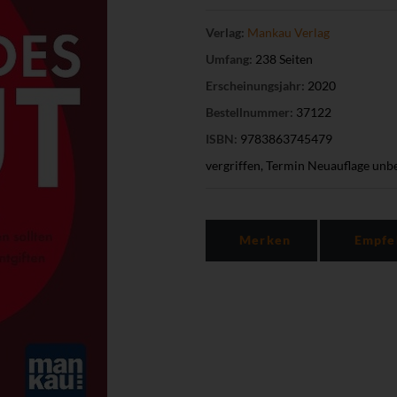
Verlag:
Mankau Verlag
Umfang:
238 Seiten
Erscheinungsjahr:
2020
Bestellnummer:
37122
ISBN:
9783863745479
vergriffen, Termin Neuauflage unb
Merken
Empfe