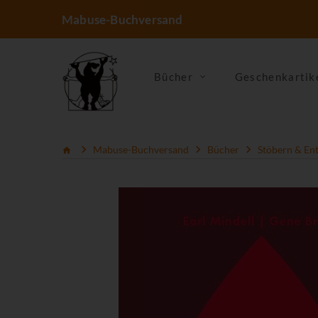
Mabuse-Buchversand
Bücher
Geschenkartik
Mabuse-Buchversand
Bücher
Stöbern & En