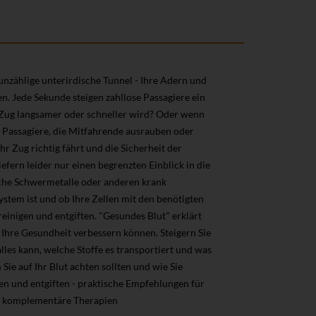
ch unzählige unterirdische Tunnel - Ihre Adern und
n. Jede Sekunde steigen zahllose Passagiere ein
 Zug langsamer oder schneller wird? Oder wenn
e Passagiere, die Mitfahrende ausrauben oder
r Zug richtig fährt und die Sicherheit der
efern leider nur einen begrenzten Einblick in die
lche Schwermetalle oder anderen krank
stem ist und ob Ihre Zellen mit den benötigten
reinigen und entgiften. "Gesundes Blut" erklärt
t Ihre Gesundheit verbessern können. Steigern Sie
lles kann, welche Stoffe es transportiert und was
ie auf Ihr Blut achten sollten und wie Sie
gen und entgiften - praktische Empfehlungen für
d komplementäre Therapien