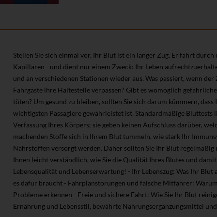
Stellen Sie sich einmal vor, Ihr Blut ist ein langer Zug. Er fährt dur
Kapillaren - und dient nur einem Zweck: Ihr Leben aufrechtzuerhalte
und an verschiedenen Stationen wieder aus. Was passiert, wenn der
Fahrgäste ihre Haltestelle verpassen? Gibt es womöglich gefährlich
töten? Um gesund zu bleiben, sollten Sie sich darum kümmern, dass Ih
wichtigsten Passagiere gewährleistet ist. Standardmäßige Bluttests li
Verfassung Ihres Körpers; sie geben keinen Aufschluss darüber, we
machenden Stoffe sich in Ihrem Blut tummeln, wie stark Ihr Immunsy
Nährstoffen versorgt werden. Daher sollten Sie Ihr Blut regelmäßig 
Ihnen leicht verständlich, wie Sie die Qualität Ihres Blutes und dami
Lebensqualität und Lebenserwartung! - Ihr Lebenszug: Was Ihr Blut a
es dafür braucht - Fahrplanstörungen und falsche Mitfahrer: Warum S
Probleme erkennen - Freie und sichere Fahrt: Wie Sie Ihr Blut reini
Ernährung und Lebensstil, bewährte Nahrungsergänzungsmittel un