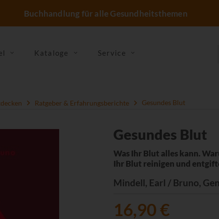
Buchhandlung für alle Gesundheitsthemen
el
Kataloge
Service
tdecken
Ratgeber & Erfahrungsberichte
Gesundes Blut
Gesundes Blut
Was Ihr Blut alles kann. Waru
Ihr Blut reinigen und entgif
Mindell, Earl / Bruno, Ge
16,90 €